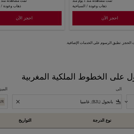
تمت مشاهدته منذ 1 يوم منذ
تمت مشاهدته منذ 1 يوم منذ
ذهاب وعودة
/
السياحية
ذهاب وعودة
/
احجز الآن
احجز الآن
ل على الخطوط الملكية المغربية
الى
الميز
close
flight_land
keyboard_arrow_down
UR
نوع الدرجة
التواريخ
المغربية