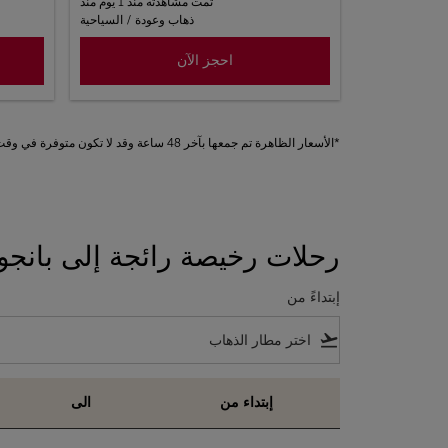
تمت مشاهدته منذ 1 يوم منذ
ذهاب وعودة
/
السياحية
احجز الآن
*الأسعار الظاهرة تم جمعها بآخر 48 ساعة وقد لا تكون متوفرة في وقت الحجز. تطبق الرسوم على الخدمات الإضافية.
رحلات رخيصة رائجة إلى بانجو
إبتداءً من
flight_takeoff
إبتداء من
الى
رحلات رخيصة رائجة إلى بانجول على الخطوط الملكية 