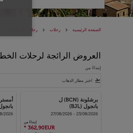
الصفحة الرئيسية
رحلات
رحلات إلى غامبيا
العروض الرائجة لرحلات الخطوط
إبتداءً من
flight_takeoff
برشلونة (BCN)
ل
أمستردام
بانجول (BJL)
بانجول (L
6 - 15/09/2026
23/08/2026 - 27/08/2026
إبتداءً من
*
362,90EUR