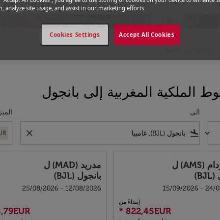
, analyze site usage, and assist in our marketing efforts.
Cookies Settings
Accept All Cookies
رحلات إلى بانجول
 الملكية المغربية إلى بانجول
الى
الميز
close
flight_land
keyboard_arrow_down
UR
 (AMS)
ل
مدريد (MAD)
ل
BJ)
بانجول (BJL)
12/08/2026 - 25/08/2026
24/08/202
إبتداءً من
8,79EUR
*
822,45EUR