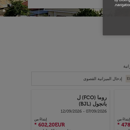
navigation
انية
E
روما (FCO)
ل
بانجول (BJL)
07/09/2026 - 12/09/2026
إبتداءً من
إبتداءً من
*
602,20EUR
*
47