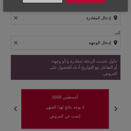
من
close
location_on
إلى
close
location_on
حاول تحديث الرحلة (مغادرة و/أو وجهة)
أو التفاعل مع التواريخ أدناه للحصول على
العروض.
أغسطس 2026
chevron_right
chevron_left
لا يوجد نتائج لهذا الشهر.
إبحث عن العروض