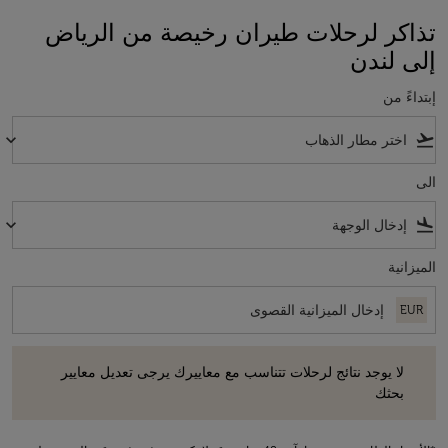
تذاكر لرحلات طيران رخيصة من الرياض
إلى لندن
إبتداءً من
keyboard_arrow_down
flight_takeoff
الى
keyboard_arrow_down
flight_land
الميزانية
EUR
لا يوجد نتائج لرحلات تتناسب مع معاييرك يرجى تعديل معايير بحثك
لا يوجد نتائج لرحلات تتناسب مع معاييرك يرجى تعديل معايير
بحثك