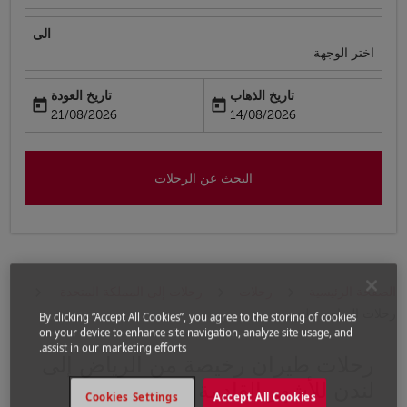
الى
اختر الوجهة
تاريخ الذهاب
تاريخ العودة
today
today
fc-booking-return-date-aria-label
fc-booking-departure-date-aria-label
21/08/2026
14/08/2026
البحث عن الرحلات
الصفحة الرئيسية
رحلات
رحلات إلى المملكة المتحدة
رحلات الرياض - لندن
By clicking “Accept All Cookies”, you agree to the storing of cookies
on your device to enhance site navigation, analyze site usage, and
assist in our marketing efforts.
رحلات طيران رخيصة من الرياض إلى
حاول تحديث الرحلة (مغادرة و/أو وجهة) أو التفاعل مع التواريخ 
لندن للأشهر القادمة
Cookies Settings
Accept All Cookies