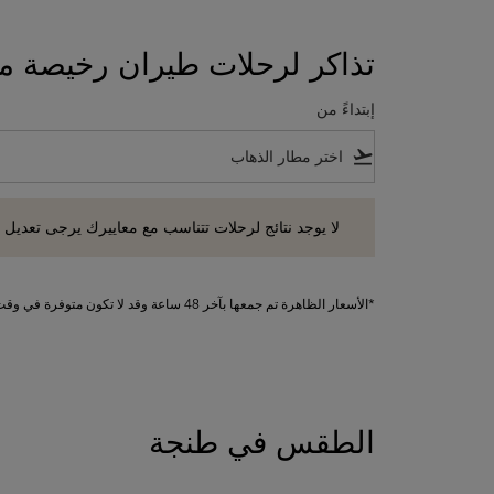
تذاكر لرحلات طيران رخيصة م
إبتداءً من
flight_takeoff
لا يوجد نتائج لرحلات تتناسب مع معاييرك يرجى تعديل معايير
لا يوجد نتائج لرحلات تتناسب مع معاييرك يرجى تعديل 
*الأسعار الظاهرة تم جمعها بآخر 48 ساعة وقد لا تكون متوفرة في وقت الحجز. تطبق الرسوم على الخدمات الإضافية.
الطقس في طنجة