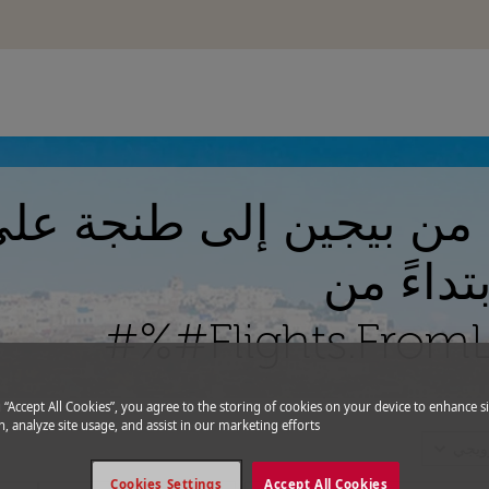
 من بيجين إلى طنجة ع
تداءً من
g “Accept All Cookies”, you agree to the storing of cookies on your device to enhance si
, analyze site usage, and assist in our marketing efforts.
expand_more
رويجي
Cookies Settings
Accept All Cookies