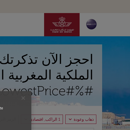
احجز الآن تذكرتك
الملكية المغربية اب
#%#Flights.FromLowestPrice#%#
te
expand_more
expand_more
ذهاب وعودة
1 الراكب, اقتصادي
الرمز الت