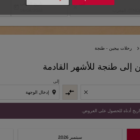
الى
تاريخ الذهاب
today
close
label
ooking-departure-date-aria-label
14/08/2026
رحلات بيجين - طنجة
 التواريخ أدناه للحصول على العروض.
إلى طنجة للأشهر القادمة
إلى
compare_arrows
location_on
close
واريخ أدناه للحصول على العروض.
سبتمبر 2026