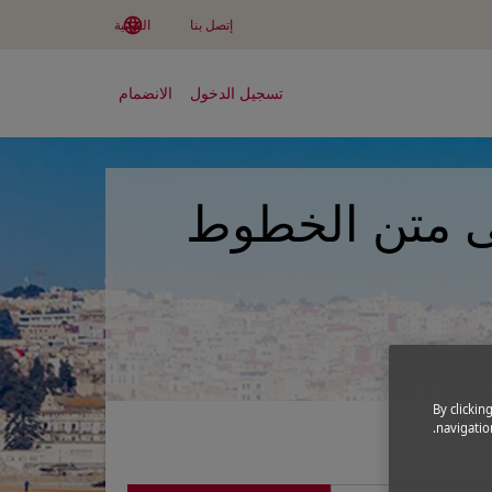
language
keyboard_arrow_down
إتصل بنا
العربية
تسجيل الدخول
الانضمام
لى متن الخطوط
By clickin
navigation