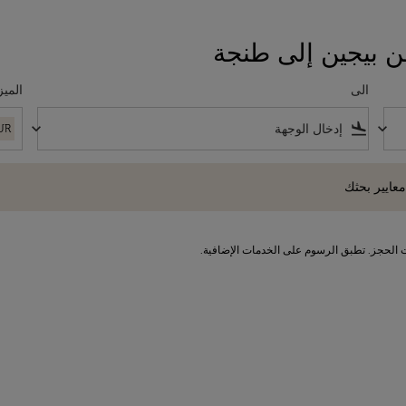
ن بيجين إلى طنجة
الى
الميز
keyboard_arrow_down
flight_land
keyboard_arrow_down
UR
 بحثك
معايير بحثك