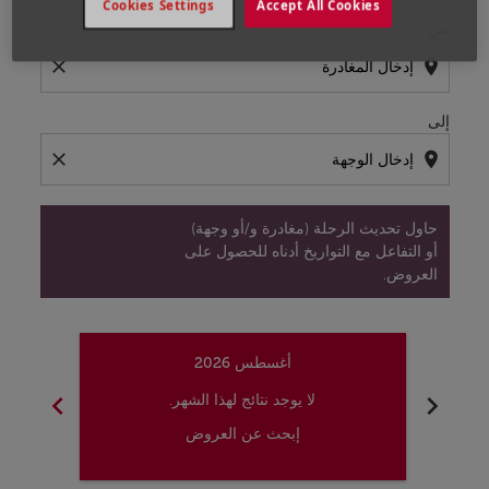
Cookies Settings
Accept All Cookies
من
close
location_on
إلى
close
location_on
حاول تحديث الرحلة (مغادرة و/أو وجهة)
أو التفاعل مع التواريخ أدناه للحصول على
العروض.
أغسطس 2026
chevron_right
chevron_left
لا يوجد نتائج لهذا الشهر.
إبحث عن العروض