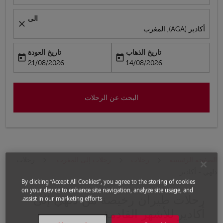
الى
close
أكادير (AGA), المغرب
تاريخ الذهاب
تاريخ العودة
today
today
fc-booking-return-date-aria-label
fc-booking-departure-date-aria-label
21/08/2026
14/08/2026
البحث عن الرحلات
الصفحة الرئيسية
رحلات
رحلات إلى المغرب
رحلات
دلهي - أكادير
By clicking “Accept All Cookies”, you agree to the storing of cookies
on your device to enhance site navigation, analyze site usage, and
رحلات طيران رخيصة من دلهي إلى
حاول تحديث الرحلة (مغادرة و/أو وجهة) أو التفاعل مع التواريخ 
assist in our marketing efforts.
أكادير للأشهر القادمة