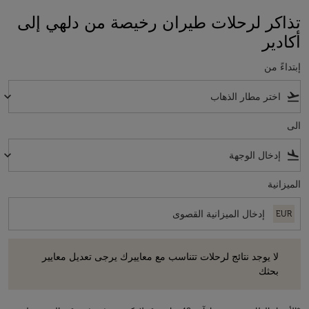
تذاكر لرحلات طيران رخيصة من دلهي إلى
أكادير
إبتداءً من
keyboard_arrow_down
flight_takeoff
الى
keyboard_arrow_down
flight_land
الميزانية
EUR
لا يوجد نتائج لرحلات تتناسب مع معاييرك يرجى تعديل معايير بحثك
لا يوجد نتائج لرحلات تتناسب مع معاييرك يرجى تعديل معايير
بحثك