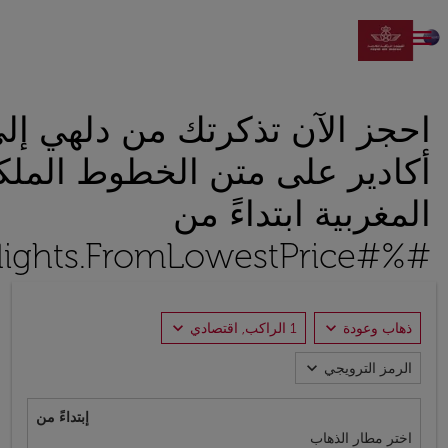

احجز الآن تذكرتك من دلهي إل
أكادير على متن الخطوط الملك
المغربية ابتداءً من
#%#Flights.FromLowestPrice#%#
expand_more
expand_more
ذهاب وعودة
1 الراكب, اقتصادي
expand_more
الرمز الترويجي
إبتداءً من
اختر مطار الذهاب