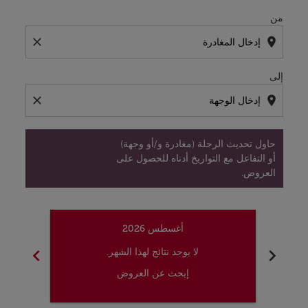
من
close
location_on
إلى
close
location_on
حاول تحديث الرحلة (مغادرة و/أو وجهة)
أو التفاعل مع التواريخ أدناه للحصول على
العروض.
أغسطس 2026
chevron_right
chevron_left
لا يوجد نتائج لهذا الشهر.
إبحث عن العروض