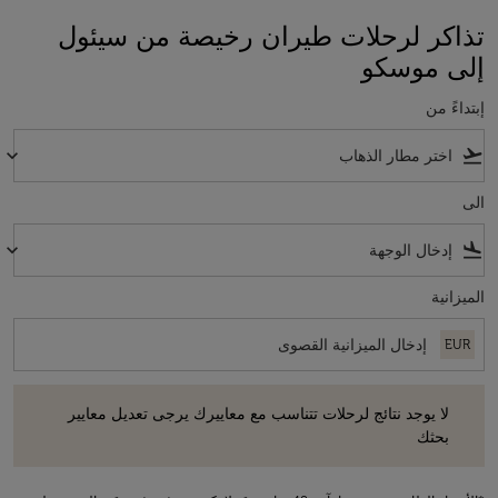
تذاكر لرحلات طيران رخيصة من سيئول
إلى موسكو
إبتداءً من
keyboard_arrow_down
flight_takeoff
الى
keyboard_arrow_down
flight_land
الميزانية
EUR
لا يوجد نتائج لرحلات تتناسب مع معاييرك يرجى تعديل معايير بحثك
لا يوجد نتائج لرحلات تتناسب مع معاييرك يرجى تعديل معايير
بحثك