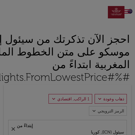

احجز الآن تذكرتك من سيئول إ
موسكو على متن الخطوط المل
المغربية ابتداءً من
#%#Flights.FromLowestPrice#%#
expand_more
expand_more
ذهاب وعودة
1 الراكب, اقتصادي
expand_more
الرمز الترويجي
إبتداءً من
close
سيئول (ICN), كوريا