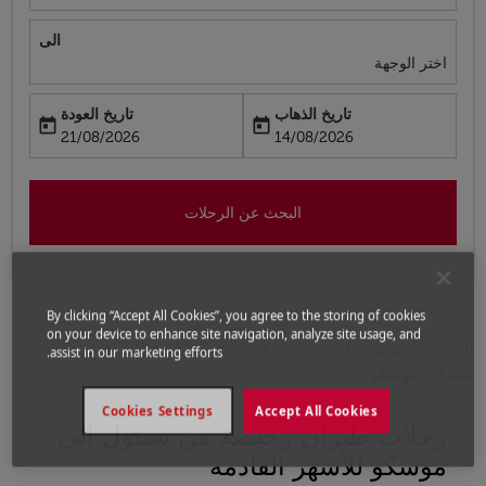
الى
اختر الوجهة
تاريخ الذهاب
تاريخ العودة
today
today
fc-booking-return-date-aria-label
fc-booking-departure-date-aria-label
21/08/2026
14/08/2026
البحث عن الرحلات
By clicking “Accept All Cookies”, you agree to the storing of cookies
on your device to enhance site navigation, analyze site usage, and
الصفحة الرئيسية
رحلات
رحلات إلى روسيا
رحلات
assist in our marketing efforts.
سيئول - موسكو
Cookies Settings
Accept All Cookies
رحلات طيران رخيصة من سيئول إلى
حاول تحديث الرحلة (مغادرة و/أو وجهة) أو التفاعل مع التواريخ 
موسكو للأشهر القادمة