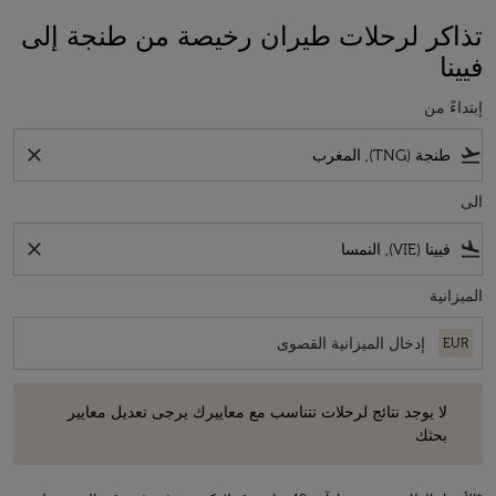
تذاكر لرحلات طيران رخيصة من طنجة إلى
فيينا
إبتداءً من
close
flight_takeoff
الى
close
flight_land
الميزانية
EUR
لا يوجد نتائج لرحلات تتناسب مع معاييرك يرجى تعديل معايير بحثك
لا يوجد نتائج لرحلات تتناسب مع معاييرك يرجى تعديل معايير
بحثك