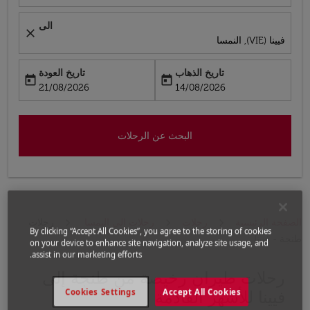
الى
close
فيينا (VIE), النمسا
تاريخ الذهاب
تاريخ العودة
today
today
fc-booking-return-date-aria-label
fc-booking-departure-date-aria-label
21/08/2026
14/08/2026
البحث عن الرحلات
الصفحة الرئيسية
رحلات
رحلات إلى النمسا
رحلات
By clicking “Accept All Cookies”, you agree to the storing of cookies
طنجة - فيينا
on your device to enhance site navigation, analyze site usage, and
assist in our marketing efforts.
رحلات طيران رخيصة من طنجة إلى
حاول تحديث الرحلة (مغادرة و/أو وجهة) أو التفاعل مع التواريخ 
Cookies Settings
Accept All Cookies
فيينا للأشهر القادمة