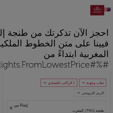

احجز الآن تذكرتك من طنجة إل
فيينا على متن الخطوط الملكية
المغربية ابتداءً من
#%#Flights.FromLowestPrice#%#
expand_more
expand_more
ذهاب وعودة
1 الراكب, اقتصادي
expand_more
الرمز الترويجي
إبتداءً من
close
طنجة (TNG), المغرب