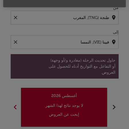
من
close
location_on
إلى
close
location_on
حاول تحديث الرحلة (مغادرة و/أو وجهة)
أو التفاعل مع التواريخ أدناه للحصول على
العروض.
أغسطس 2026
chevron_right
chevron_left
لا يوجد نتائج لهذا الشهر.
إبحث عن العروض