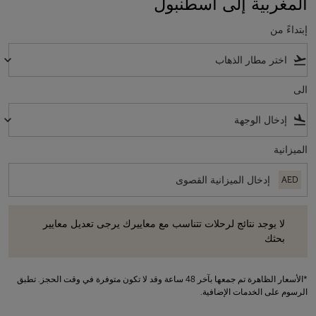
المغربية إلى اسطنبول
إبتداءً من
keyboard_arrow_down
flight_takeoff
الى
keyboard_arrow_down
flight_land
الميزانية
AED
لا يوجد نتائج لرحلات تتناسب مع معاييرك يرجى تعديل معايير بحثك
لا يوجد نتائج لرحلات تتناسب مع معاييرك يرجى تعديل معايير
بحثك
*الأسعار الظاهرة تم جمعها بآخر 48 ساعة وقد لا تكون متوفرة في وقت الحجز. تطبق
الرسوم على الخدمات الإضافية.