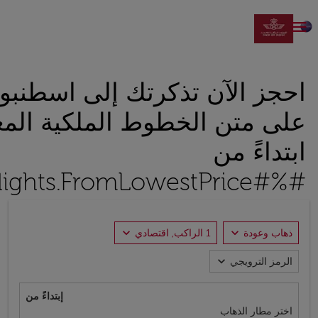

احجز الآن تذكرتك إلى اسطنبو
على متن الخطوط الملكية المغ
ابتداءً من
#%#Flights.FromLowestPrice#%#
expand_more
expand_more
ذهاب وعودة
1 الراكب, اقتصادي
expand_more
الرمز الترويجي
إبتداءً من
اختر مطار الذهاب