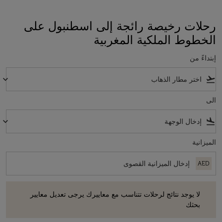
رحلات رخيصة رائجة إلى اسطنبول على
الخطوط الملكية المغربية
إبتداءً من
keyboard_arrow_down
flight_takeoff
الى
keyboard_arrow_down
flight_land
الميزانية
AED
لا يوجد نتائج لرحلات تتناسب مع معاييرك يرجى تعديل معايير بحثك
لا يوجد نتائج لرحلات تتناسب مع معاييرك يرجى تعديل معايير
بحثك