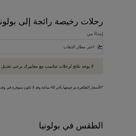
رحلات رخيصة رائجة إلى بولوني
إبتداءً من
flight_takeoff
لا يوجد نتائج لرحلات تتناسب مع معاييرك يرجى تعديل معايير
لا يوجد نتائج لرحلات تتناسب مع معاييرك يرجى تعديل 
*الأسعار الظاهرة تم جمعها بآخر 48 ساعة وقد لا تكون متوفرة في وقت الحجز. تطبق الرسوم على الخدمات الإضافية.
الطقس في بولونيا