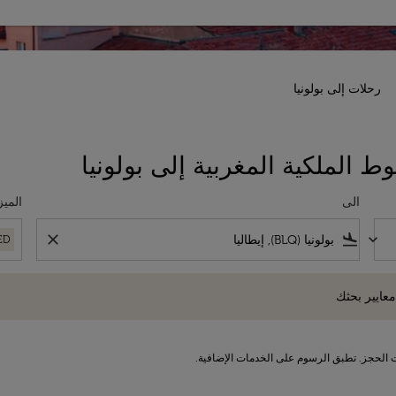
رحلات إلى بولونيا
 الملكية المغربية إلى بولونيا
الى
الميز
close
flight_land
keyboard_arrow_down
ED
 بحثك
معايير بحثك