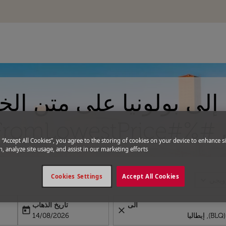
إلى بولونيا على متن ال
Flights.Fr#%#
g “Accept All Cookies”, you agree to the storing of cookies on your device to enhance si
, analyze site usage, and assist in our marketing efforts.
Cookies Settings
Accept All Cookies
expand_more
رويجي
الى
تاريخ الذهاب
today
close
label
ooking-departure-date-aria-label
14/08/2026