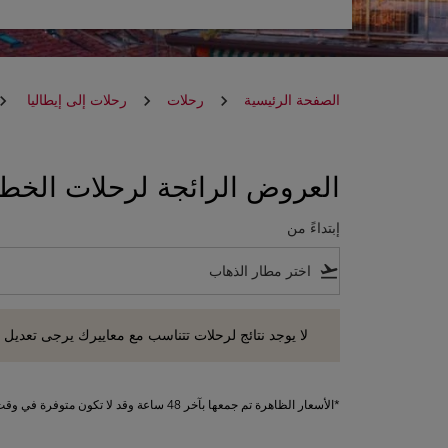
الصفحة الرئيسية
رحلات
رحلات إلى إيطاليا
العروض الرائجة لرحلات الخطوط
إبتداءً من
flight_takeoff
لا يوجد نتائج لرحلات تتناسب مع معاييرك يرجى تعديل معايير
لا يوجد نتائج لرحلات تتناسب مع معاييرك يرجى تعديل 
*الأسعار الظاهرة تم جمعها بآخر 48 ساعة وقد لا تكون متوفرة في وقت الحجز. تطبق الرسوم على الخدمات الإضافية.