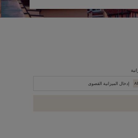
انية
A