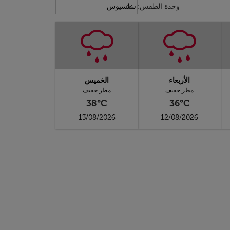
Weather unit option سلسيوس Selected
keyboard_arrow_down
وحدة الطقس
:
سلسيوس
الأربعاء
الخميس
مطر خفيف
مطر خفيف
38°C
36°C
13/08/2026
12/08/2026