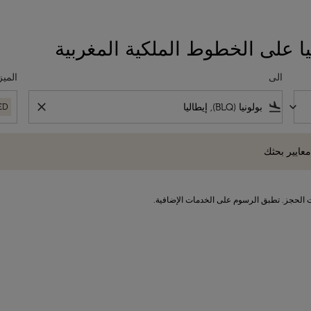
ا على الخطوط الملكية المغربية
الى
الميز
close
flight_land
keyboard_arrow_down
ED
 بحثك
معايير بحثك