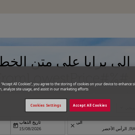
إلى برايا على متن الخط
Flights.Fr#%#
g “Accept All Cookies”, you agree to the storing of cookies on your device to enhance si
, analyze site usage, and assist in our marketing efforts.
Cookies Settings
Accept All Cookies
expand_more
رويجي
الى
تاريخ الذهاب
today
close
label
ooking-departure-date-aria-label
15/08/2026