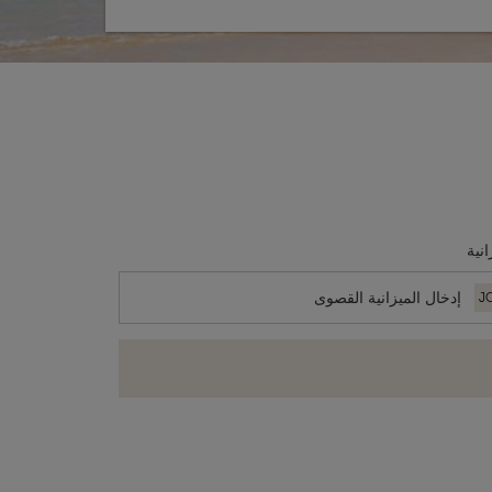
انية
J