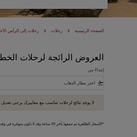
الصفحة الرئيسية
رحلات
رحلات إلى الرأس الأ
العروض الرائجة لرحلات الخطوط
إبتداءً من
flight_takeoff
لا يوجد نتائج لرحلات تتناسب مع معاييرك يرجى تعديل معايير
لا يوجد نتائج لرحلات تتناسب مع معاييرك يرجى تعديل 
*الأسعار الظاهرة تم جمعها بآخر 48 ساعة وقد لا تكون متوفرة في وقت الحجز. تطبق الرسوم على الخدمات الإضافية.