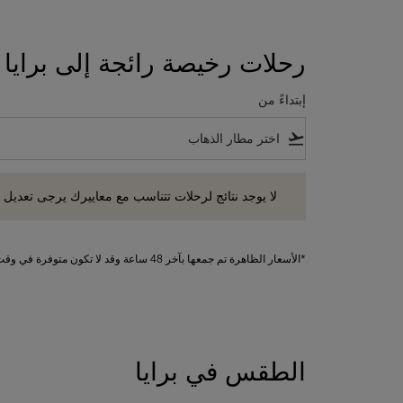
رحلات رخيصة رائجة إلى برايا 
إبتداءً من
flight_takeoff
لا يوجد نتائج لرحلات تتناسب مع معاييرك يرجى تعديل معايير
لا يوجد نتائج لرحلات تتناسب مع معاييرك يرجى تعديل 
*الأسعار الظاهرة تم جمعها بآخر 48 ساعة وقد لا تكون متوفرة في وقت الحجز. تطبق الرسوم على الخدمات الإضافية.
الطقس في برايا