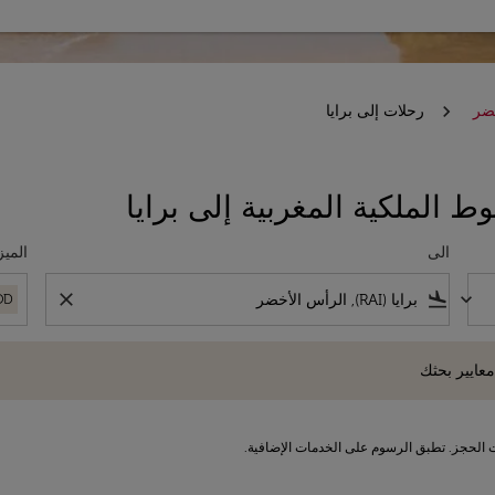
خضر
رحلات إلى برايا
 الملكية المغربية إلى برايا
الى
الميز
close
flight_land
keyboard_arrow_down
OD
 بحثك
معايير بحثك