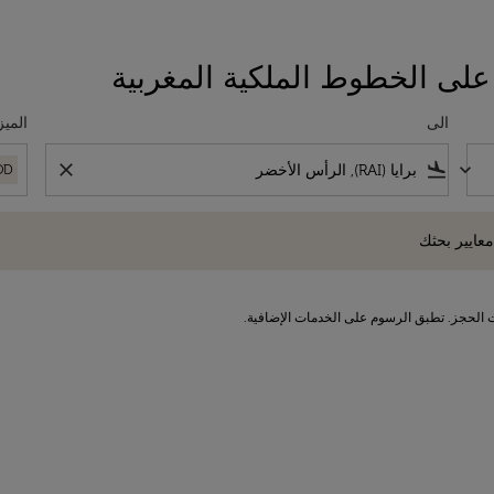
على الخطوط الملكية المغربية
الى
الميز
close
flight_land
keyboard_arrow_down
OD
 بحثك
معايير بحثك