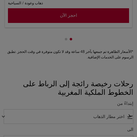
ذهاب وعودة
/
السياحية
احجز الآن
عرض cmp-pagination-showing-card 1
عرض cmp-pagination-showing-card 2
*الأسعار الظاهرة تم جمعها بآخر 48 ساعة وقد لا تكون متوفرة في وقت الحجز. تطبق
الرسوم على الخدمات الإضافية.
رحلات رخيصة رائجة إلى الرباط على
الخطوط الملكية المغربية
إبتداءً من
keyboard_arrow_down
flight_takeoff
الى