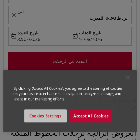
الى
close
الرباط (RBA), المغرب
تاريخ الذهاب
تاريخ العودة
today
today
fc-booking-return-date-aria-label
fc-booking-departure-date-aria-label
23/08/2026
16/08/2026
البحث عن الرحلات
By clicking “Accept All Cookies”, you agree to the storing of cookies
on your device to enhance site navigation, analyze site usage, and
assist in our marketing efforts.
الصفحة الرئيسية
رحلات
رحلات إلى المغرب
رحلات
إلى الرباط
Cookies Settings
Accept All Cookies
العروض الرائجة لرحلات الخطوط الملكية