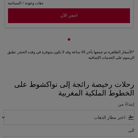
ذهاب وعودة
/
السياحية
احجز الآن
عرض cmp-pagination-showing-card 1
*الأسعار الظاهرة تم جمعها بآخر 48 ساعة وقد لا تكون متوفرة في وقت الحجز. تطبق
الرسوم على الخدمات الإضافية.
رحلات رخيصة رائجة إلى نواكشوط على
الخطوط الملكية المغربية
إبتداءً من
keyboard_arrow_down
flight_takeoff
الى