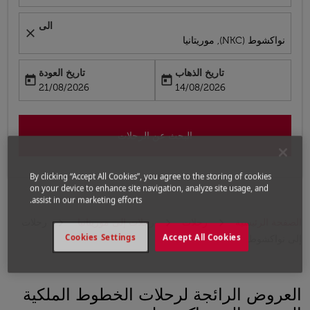
الى
close
نواكشوط (NKC), موريتانيا
تاريخ الذهاب
تاريخ العودة
today
today
fc-booking-return-date-aria-label
fc-booking-departure-date-aria-label
21/08/2026
14/08/2026
البحث عن الرحلات
By clicking “Accept All Cookies”, you agree to the storing of cookies
on your device to enhance site navigation, analyze site usage, and
assist in our marketing efforts.
الصفحة الرئيسية
رحلات
رحلات إلى موريتانيا
رحلات
Cookies Settings
Accept All Cookies
إلى نواكشوط
العروض الرائجة لرحلات الخطوط الملكية