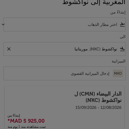
المغربية إلى نواكشوط
إبتداءً من
keyboard_arrow_down
flight_takeoff
الى
close
flight_land
الميزانية
MAD
الدار البيضاء (CMN)
ل
نواكشوط (NKC)
12/08/2026 - 15/09/2026
إبتداءً من
*
MAD 5 925,00
تمت مشاهدته منذ 1 يوم منذ