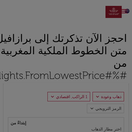

احجز الآن تذكرتك إلى برازافي
متن الخطوط الملكية المغربية اب
من
#%#Flights.FromLowestPrice#%#
expand_more
expand_more
ذهاب وعودة
1 الراكب, اقتصادي
expand_more
الرمز الترويجي
إبتداءً من
اختر مطار الذهاب