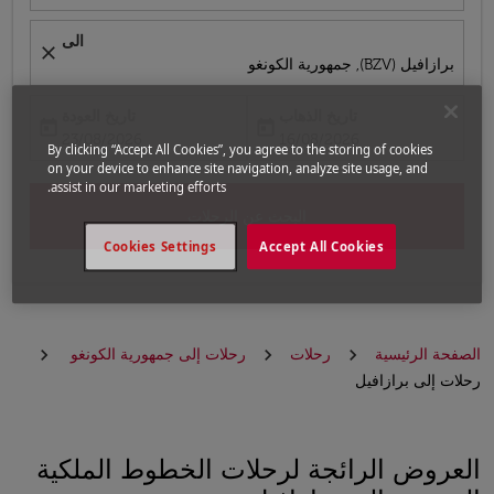
الى
close
برازافيل (BZV), جمهورية الكونغو
تاريخ الذهاب
تاريخ العودة
today
today
fc-booking-return-date-aria-label
fc-booking-departure-date-aria-label
23/08/2026
16/08/2026
By clicking “Accept All Cookies”, you agree to the storing of cookies
on your device to enhance site navigation, analyze site usage, and
assist in our marketing efforts.
البحث عن الرحلات
Cookies Settings
Accept All Cookies
الصفحة الرئيسية
رحلات
رحلات إلى جمهورية الكونغو
رحلات إلى برازافيل
العروض الرائجة لرحلات الخطوط الملكية