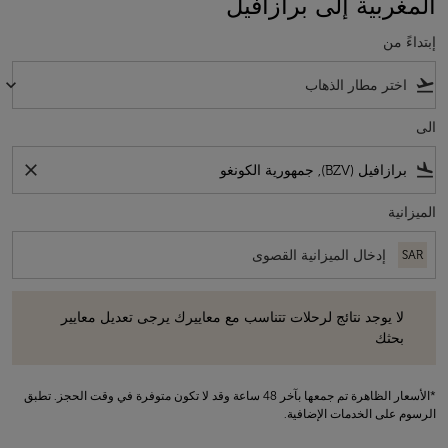
المغربية إلى برازافيل
إبتداءً من
keyboard_arrow_down
flight_takeoff
الى
close
flight_land
الميزانية
SAR
لا يوجد نتائج لرحلات تتناسب مع معاييرك يرجى تعديل معايير بحثك
لا يوجد نتائج لرحلات تتناسب مع معاييرك يرجى تعديل معايير
بحثك
*الأسعار الظاهرة تم جمعها بآخر 48 ساعة وقد لا تكون متوفرة في وقت الحجز. تطبق
الرسوم على الخدمات الإضافية.