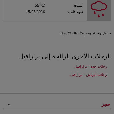
35°C
السبت
غيوم قاتمة
15/08/2026
مشغل بواسطة
: OpenWeatherMap.org
الرحلات الأخرى الرائجة إلى برازافيل
رحلات جدة - برازافيل
رحلات الرياض - برازافيل
حجز
keyboard_arrow_down