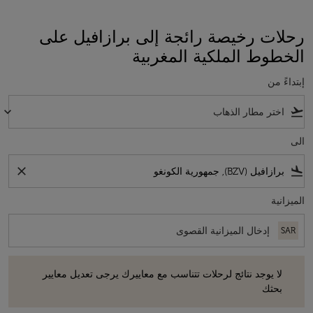
رحلات رخيصة رائجة إلى برازافيل على
الخطوط الملكية المغربية
إبتداءً من
keyboard_arrow_down
flight_takeoff
الى
close
flight_land
الميزانية
SAR
لا يوجد نتائج لرحلات تتناسب مع معاييرك يرجى تعديل معايير بحثك
لا يوجد نتائج لرحلات تتناسب مع معاييرك يرجى تعديل معايير
بحثك