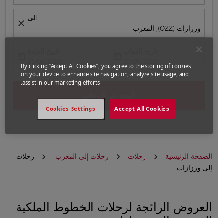
الى
close
ورزازات (OZZ), المغرب
تاريخ الذهاب
تاريخ العودة
today
today
fc-booking-return-date-aria-label
fc-booking-departure-date-aria-label
21/08/2026
14/08/2026
By clicking “Accept All Cookies”, you agree to the storing of cookies
on your device to enhance site navigation, analyze site usage, and
assist in our marketing efforts.
البحث عن الرحلات
Cookies Settings
Accept All Cookies
الصفحة الرئيسية
رحلات
رحلات إلى المغرب
رحلات
إلى ورزازات
العروض الرائجة لرحلات الخطوط الملكية