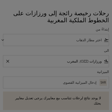
رحلات رخيصة رائجة إلى ورزازات على
الخطوط الملكية المغربية
إبتداءً من
keyboard_arrow_down
flight_takeoff
الى
close
flight_land
الميزانية
SAR
لا يوجد نتائج لرحلات تتناسب مع معاييرك يرجى تعديل معايير بحثك
لا يوجد نتائج لرحلات تتناسب مع معاييرك يرجى تعديل معايير
بحثك