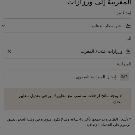
المغربية إلى ورزازات
إبتداءً من
keyboard_arrow_down
flight_takeoff
الى
close
flight_land
الميزانية
SAR
لا يوجد نتائج لرحلات تتناسب مع معاييرك يرجى تعديل معايير بحثك
لا يوجد نتائج لرحلات تتناسب مع معاييرك يرجى تعديل معايير
بحثك
*الأسعار الظاهرة تم جمعها بآخر 48 ساعة وقد لا تكون متوفرة في وقت الحجز. تطبق
الرسوم على الخدمات الإضافية.