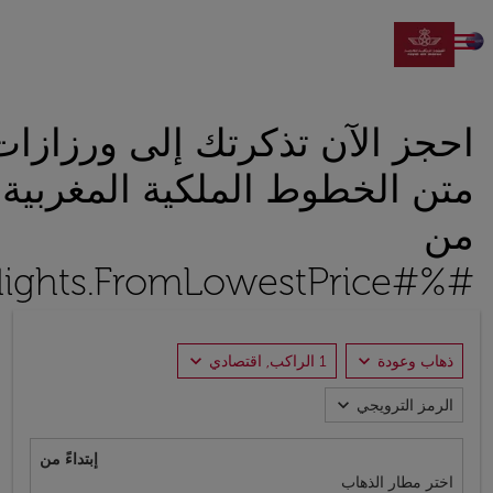

احجز الآن تذكرتك إلى ورزازا
متن الخطوط الملكية المغربية اب
من
#%#Flights.FromLowestPrice#%#
expand_more
expand_more
ذهاب وعودة
1 الراكب, اقتصادي
expand_more
الرمز الترويجي
إبتداءً من
اختر مطار الذهاب