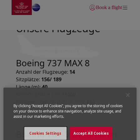
Zur Hauptseite wechs
Zum Hauptinhalt springen
Book a flight
Anmelden | Beitreten)
Unsere Flugzeuge
Boeing 737 MAX 8
Anzahl der Flugzeuge:
14
Sitzplätze:
156/ 189
Länge (m):
40
Reiseflughöhe (m):
11000
Reisegeschwindigkeit (km/h):
850
By clicking “Accept All Cookies”, you agree to the storing of cookies
on your device to enhance site navigation, analyze site usage, and
assist in our marketing efforts.
Boeing 787-9 Dreamliner
Cookies Settings
Accept All Cookies