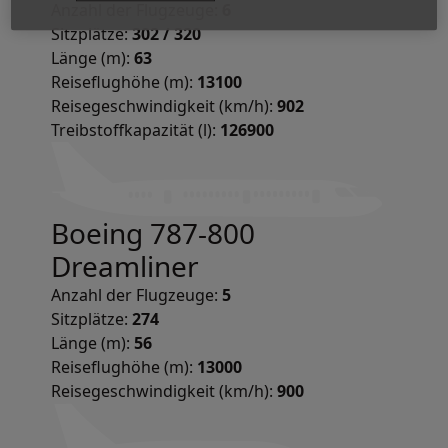
Anzahl der Flugzeuge:
6
Sitzplätze:
302 / 320
Länge (m):
63
Reiseflughöhe (m):
13100
Reisegeschwindigkeit (km/h):
902
Treibstoffkapazität (l):
126900
Boeing 787-800
Dreamliner
Anzahl der Flugzeuge:
5
Sitzplätze:
274
Länge (m):
56
Reiseflughöhe (m):
13000
Reisegeschwindigkeit (km/h):
900