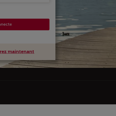
nnecte
rez maintenant