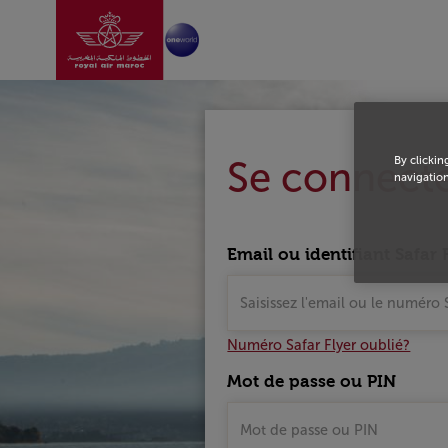
Aller à la page accu
Saut au contenu principal
Login
Se connect
By clickin
navigation
Email ou identifiant Safar F
Numéro Safar Flyer oublié?
Mot de passe ou PIN