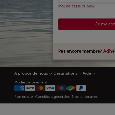
Mot de passe oublié?
Je me co
Adhé
Pas encore membre?
À propos de nous
Destinations
Aide
Bas de page Plan du site
Modes de paiement
Web map links
$Title.getData()
Plan du site
Conditions générales
Nos partenaires