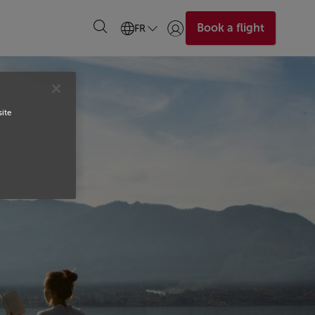
Book a flight
FR
Se connecter | S’inscrire)
site