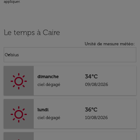
appliquer.
Le temps à Caire
Unité de mesure météo
:
Weather unit option Celsius Selected
keyboard_arrow_down
Celsius
34°C
dimanche
ciel dégagé
09/08/2026
36°C
lundi
ciel dégagé
10/08/2026