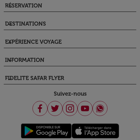
RÉSERVATION
keyboard_arrow_down
DESTINATIONS
keyboard_arrow_down
EXPÉRIENCE VOYAGE
keyboard_arrow_down
INFORMATION
keyboard_arrow_down
FIDELITE SAFAR FLYER
keyboard_arrow_down
Suivez-nous