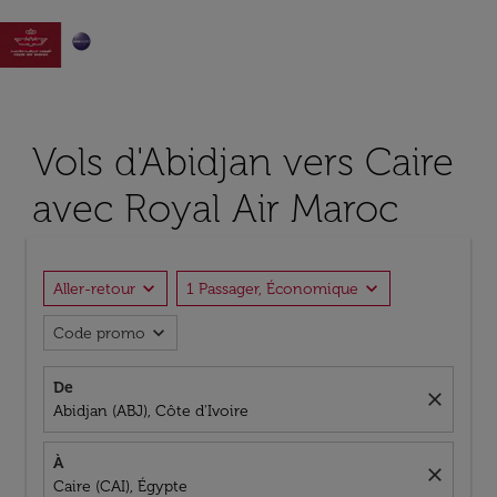

Vols d'Abidjan vers Caire
avec Royal Air Maroc
expand_more
expand_more
Aller-retour
1 Passager, Économique
expand_more
Code promo
De
close
Abidjan (ABJ), Côte d'Ivoire
À
close
Caire (CAI), Égypte