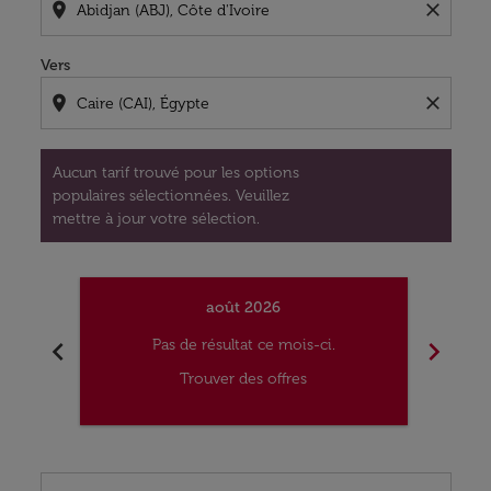
location_on
close
Vers
location_on
close
Aucun tarif trouvé pour les options
populaires sélectionnées. Veuillez
mettre à jour votre sélection.
août 2026
chevron_left
chevron_right
Pas de résultat ce mois-ci.
Trouver des offres