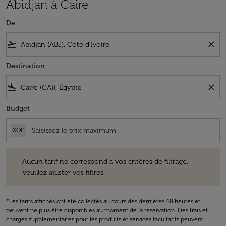
Abidjan à Caire
De
flight_takeoff
close
Destination
flight_land
close
Budget
XOF
Aucun tarif ne correspond à vos critères de filtrage. Veuillez ajuster v
Aucun tarif ne correspond à vos critères de filtrage.
Veuillez ajuster vos filtres.
*Les tarifs affichés ont été collectés au cours des dernières 48 heures et
peuvent ne plus être disponibles au moment de la réservation. Des frais et
charges supplémentaires pour les produits et services facultatifs peuvent