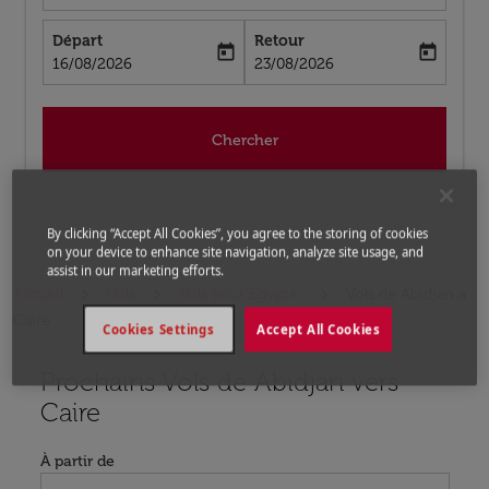
Départ
Retour
today
today
fc-booking-departure-date-aria-label
fc-booking-return-date-aria-label
16/08/2026
23/08/2026
Chercher
By clicking “Accept All Cookies”, you agree to the storing of cookies
on your device to enhance site navigation, analyze site usage, and
assist in our marketing efforts.
Accueil
Vols
Vols pour Égypte
Vols de Abidjan a
Caire
Cookies Settings
Accept All Cookies
Prochains Vols de Abidjan vers
Aucun tarif trouvé pour les options populaires sélectio
Caire
À partir de