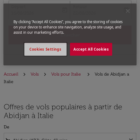
Départ
Retour
today
today
fc-booking-departure-date-aria-label
fc-booking-return-date-aria-label
15/08/2026
22/08/2026
By clicking “Accept All Cookies”, you agree to the storing of cookies
on your device to enhance site navigation, analyze site usage, and
assist in our marketing efforts.
Chercher
Cookies Settings
Accept All Cookies
Accueil
Vols
Vols pour Italie
Vols de Abidjan a
Italie
Offres de vols populaires à partir de
Abidjan à Italie
De