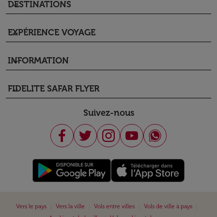
DESTINATIONS
keyboard_arrow_down
EXPÉRIENCE VOYAGE
keyboard_arrow_down
INFORMATION
keyboard_arrow_down
FIDELITE SAFAR FLYER
keyboard_arrow_down
Suivez-nous
|
|
|
|
Vers le pays
Vers la ville
Vols entre villes
Vols de ville à pays