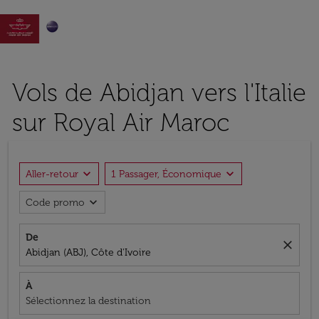

Vols de Abidjan vers l'Italie
sur Royal Air Maroc
expand_more
expand_more
Aller-retour
1 Passager, Économique
expand_more
Code promo
De
close
Abidjan (ABJ), Côte d'Ivoire
À
Sélectionnez la destination