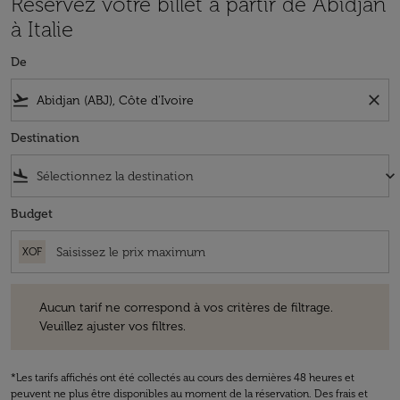
Réservez votre billet à partir de Abidjan
à Italie
De
flight_takeoff
close
Destination
flight_land
keyboard_arrow_down
Budget
XOF
Aucun tarif ne correspond à vos critères de filtrage. Veuillez ajuster v
Aucun tarif ne correspond à vos critères de filtrage.
Veuillez ajuster vos filtres.
*Les tarifs affichés ont été collectés au cours des dernières 48 heures et
peuvent ne plus être disponibles au moment de la réservation. Des frais et