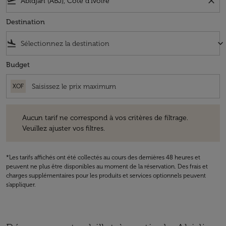
flight_takeoff
close
Destination
flight_land
keyboard_arrow_down
Budget
XOF
Aucun tarif ne correspond à vos critères de filtrage. Veuillez ajuster v
Aucun tarif ne correspond à vos critères de filtrage.
Veuillez ajuster vos filtres.
*Les tarifs affichés ont été collectés au cours des dernières 48 heures et
peuvent ne plus être disponibles au moment de la réservation. Des frais et
charges supplémentaires pour les produits et services optionnels peuvent
s'appliquer.