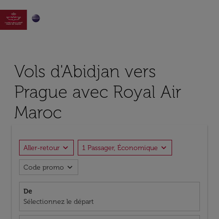

Vols d'Abidjan vers
Prague avec Royal Air
Maroc
expand_more
expand_more
Aller-retour
1 Passager, Économique
expand_more
Code promo
De
Sélectionnez le départ