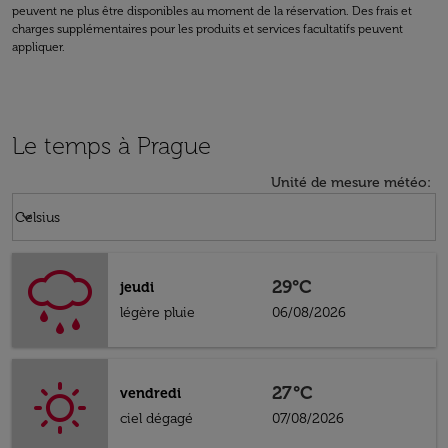
peuvent ne plus être disponibles au moment de la réservation. Des frais et
charges supplémentaires pour les produits et services facultatifs peuvent
appliquer.
Le temps à Prague
Unité de mesure météo
:
Weather unit option Celsius Selected
keyboard_arrow_down
Celsius
29°C
jeudi
légère pluie
06/08/2026
27°C
vendredi
ciel dégagé
07/08/2026