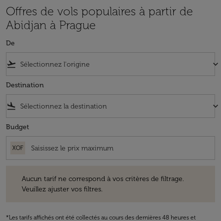
Offres de vols populaires à partir de
Abidjan à Prague
De
flight_takeoff
keyboard_arrow_down
Destination
flight_land
keyboard_arrow_down
Budget
XOF
Aucun tarif ne correspond à vos critères de filtrage. Veuillez ajuster v
Aucun tarif ne correspond à vos critères de filtrage.
Veuillez ajuster vos filtres.
*Les tarifs affichés ont été collectés au cours des dernières 48 heures et