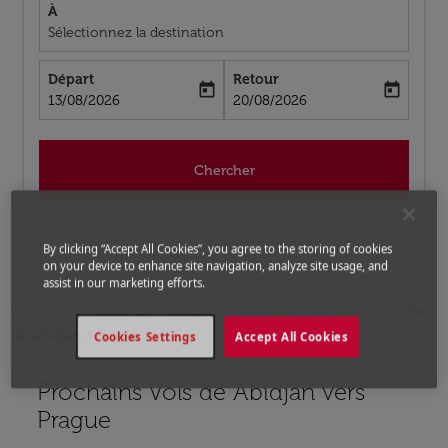
À
Sélectionnez la destination
Départ
Retour
today
today
fc-booking-departure-date-aria-label
fc-booking-return-date-aria-label
13/08/2026
20/08/2026
Chercher
By clicking “Accept All Cookies”, you agree to the storing of cookies
on your device to enhance site navigation, analyze site usage, and
assist in our marketing efforts.
Accueil
Vols
Vols pour République Tchèque
Vols
de Abidjan a Prague
Cookies Settings
Accept All Cookies
Prochains Vols de Abidjan vers
Aucun tarif trouvé pour les options populaires sélectio
Prague