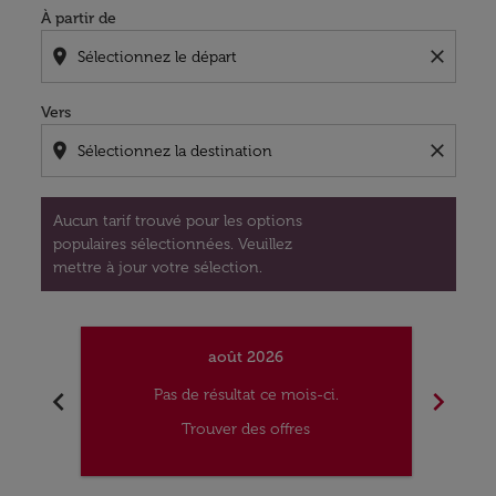
À partir de
location_on
close
Vers
location_on
close
Aucun tarif trouvé pour les options
populaires sélectionnées. Veuillez
mettre à jour votre sélection.
août 2026
chevron_left
chevron_right
Pas de résultat ce mois-ci.
Trouver des offres