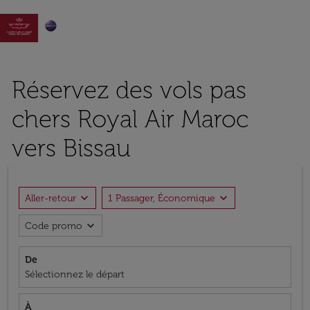

Réservez des vols pas
chers Royal Air Maroc
vers Bissau
expand_more
expand_more
Aller-retour
1 Passager, Économique
expand_more
Code promo
De
Sélectionnez le départ
À