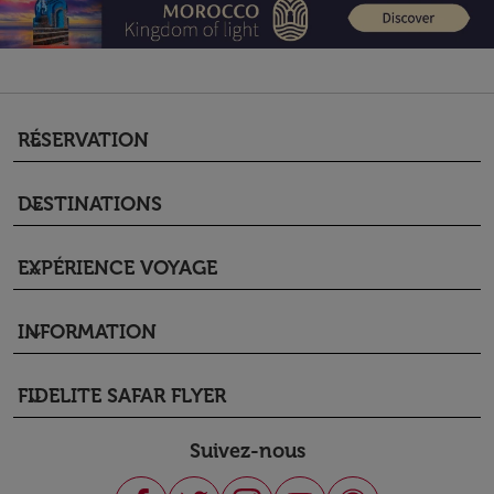
RÉSERVATION
keyboard_arrow_down
DESTINATIONS
keyboard_arrow_down
EXPÉRIENCE VOYAGE
keyboard_arrow_down
INFORMATION
keyboard_arrow_down
FIDELITE SAFAR FLYER
keyboard_arrow_down
Suivez-nous