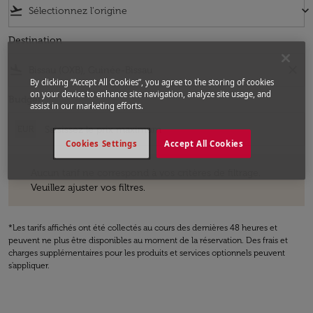
flight_takeoff
keyboard_arrow_down
Destination
flight_land
close
By clicking “Accept All Cookies”, you agree to the storing of cookies
on your device to enhance site navigation, analyze site usage, and
Budget
assist in our marketing efforts.
EUR
Cookies Settings
Accept All Cookies
Aucun tarif ne correspond à vos critères de filtrage. Veuillez ajuster v
Aucun tarif ne correspond à vos critères de filtrage.
Veuillez ajuster vos filtres.
*Les tarifs affichés ont été collectés au cours des dernières 48 heures et
peuvent ne plus être disponibles au moment de la réservation. Des frais et
charges supplémentaires pour les produits et services optionnels peuvent
s'appliquer.