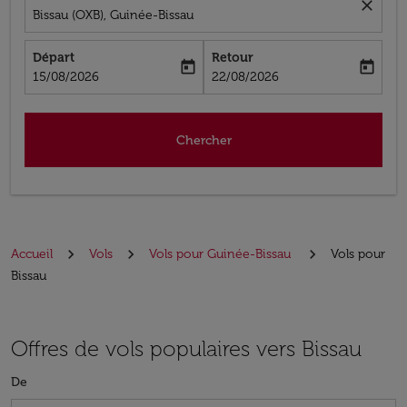
close
Bissau (OXB), Guinée-Bissau
Départ
Retour
today
today
fc-booking-departure-date-aria-label
fc-booking-return-date-aria-label
15/08/2026
22/08/2026
Chercher
Accueil
Vols
Vols pour Guinée-Bissau
Vols pour
Bissau
Offres de vols populaires vers Bissau
De