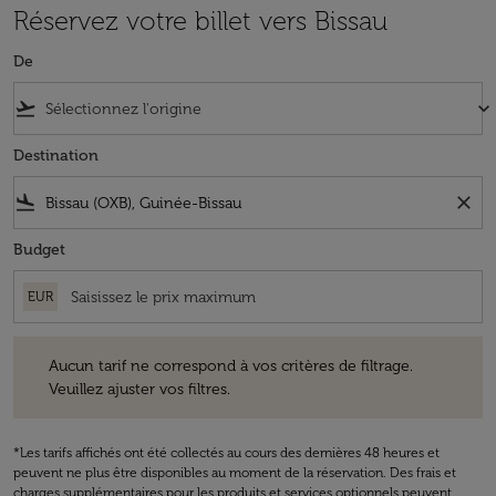
Réservez votre billet vers Bissau
De
flight_takeoff
keyboard_arrow_down
Destination
flight_land
close
Budget
EUR
Aucun tarif ne correspond à vos critères de filtrage. Veuillez ajuster v
Aucun tarif ne correspond à vos critères de filtrage.
Veuillez ajuster vos filtres.
*Les tarifs affichés ont été collectés au cours des dernières 48 heures et
peuvent ne plus être disponibles au moment de la réservation. Des frais et
charges supplémentaires pour les produits et services optionnels peuvent