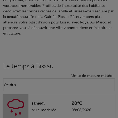
un gourmet, Bissau a tout ce dont vous avez besoin pour des
vacances mémorables. Profitez de l'hospitalité des habitants,
découvrez les trésors cachés de la ville et laissez-vous séduire par
la beauté naturelle de la Guinée-Bissau. Réservez sans plus
attendre votre billet d’avion pour Bissau avec Royal Air Maroc et
préparez-vous à découvrir une ville vibrante, riche en histoire et
en culture.
Le temps à Bissau
Unité de mesure météo
:
Weather unit option Celsius Selected
keyboard_arrow_down
Celsius
28°C
samedi
pluie modérée
08/08/2026