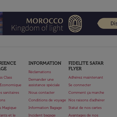
RIENCE
INFORMATION
FIDELITE SAFAR
AGE
FLYER
Réclamations
ss Class
Adhérez maintenant
Demander une
e Economique
assistance spéciale
Se connecter
s sanitaires
Nous contacter
Comment ça marche
lons
Conditions de voyage
Nos raisons d'adhérer
s Magique
Information Bagage
Statut de nos cartes
ants et le
Incident bagage
Avantages de nos