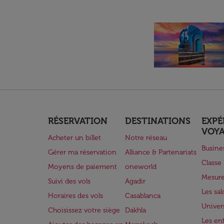
RÉSERVATION
DESTINATIONS
EXPÉ
VOY
Acheter un billet
Notre réseau
Busine
Gérer ma réservation
Alliance & Partenariats
Class
Moyens de paiement
oneworld
Mesure
Suivi des vols
Agadir
Les sa
Horaires des vols
Casablanca
Univer
Choisissez votre siège
Dakhla
Les enf