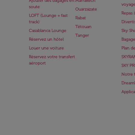
Ajouter des bagages en
Marrakech
voyag
soute
Ouarzazate
Repas 
LOFT (Lounge + fast
Rabat
track)
Divert
Tétouan
Casablanca Lounge
Sky Sh
Tanger
Réservez un hôtel
Bagage
Louer une voiture
Plan d
Réservez votre transfert
SKYRA
aéroport
SKY PR
Notre 
Dreaml
Applic