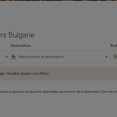
rs Bulgarie
Destination
Bud
keyboard_arrow_down
flight_land
keyboard_arrow_down
E
uillez ajuster vos filtres.
e. Veuillez ajuster vos filtres.
8 heures et peuvent ne plus être disponibles au moment de la réservation. Des frais e