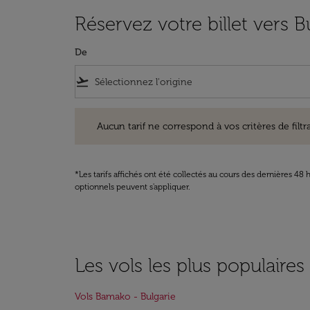
Réservez votre billet vers B
De
flight_takeoff
Aucun tarif ne correspond à vos critères de filtrage. Ve
Aucun tarif ne correspond à vos critères de filtrag
*Les tarifs affichés ont été collectés au cours des dernières 4
optionnels peuvent s'appliquer.
Les vols les plus populaires 
Vols Bamako - Bulgarie