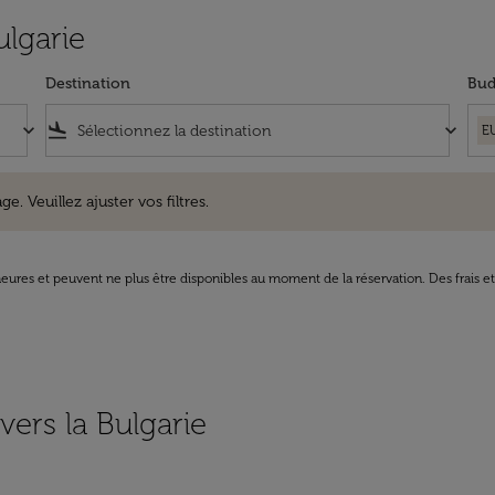
ulgarie
Destination
Bud
keyboard_arrow_down
flight_land
keyboard_arrow_down
E
uillez ajuster vos filtres.
e. Veuillez ajuster vos filtres.
8 heures et peuvent ne plus être disponibles au moment de la réservation. Des frais e
vers la Bulgarie