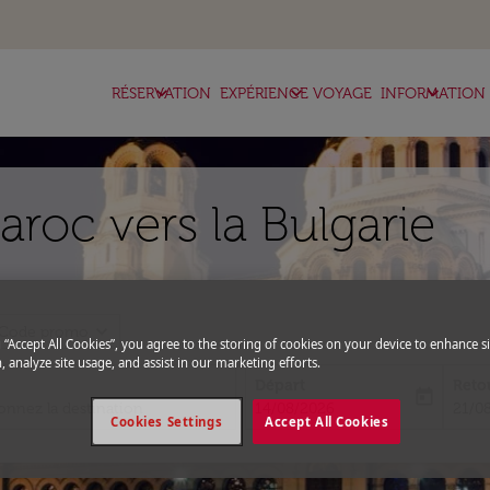
keyboard_arrow_down
keyboard_arrow_down
keyboard_arrow_down
RÉSERVATION
EXPÉRIENCE VOYAGE
INFORMATION
aroc vers la Bulgarie
expand_more
Code promo
g “Accept All Cookies”, you agree to the storing of cookies on your device to enhance si
, analyze site usage, and assist in our marketing efforts.
Départ
Reto
today
fc-booking-departure-date-aria-l
fc-bo
14/08/2026
21/0
Cookies Settings
Accept All Cookies