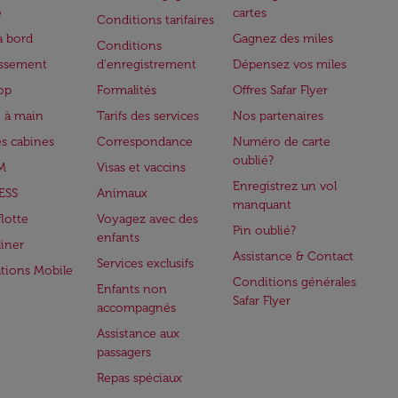
e
cartes
Conditions tarifaires
à bord
Gagnez des miles
Conditions
issement
d'enregistrement
Dépensez vos miles
op
Formalités
Offres Safar Flyer
 à main
Tarifs des services
Nos partenaires
es cabines
Correspondance
Numéro de carte
oublié?
M
Visas et vaccins
Enregistrez un vol
ESS
Animaux
manquant
flotte
Voyagez avec des
Pin oublié?
enfants
iner
Assistance & Contact
Services exclusifs
ations Mobile
Conditions générales
Enfants non
Safar Flyer
accompagnés
Assistance aux
passagers
Repas spéciaux