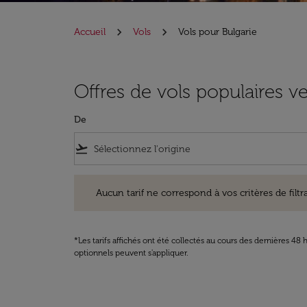
Accueil
Vols
Vols pour Bulgarie
Offres de vols populaires ve
De
flight_takeoff
Aucun tarif ne correspond à vos critères de filtrage. Ve
Aucun tarif ne correspond à vos critères de filtrag
*Les tarifs affichés ont été collectés au cours des dernières 4
optionnels peuvent s'appliquer.