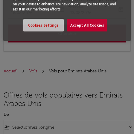
on your device to enhance site navigation, analyze site usage, and
Départ
Retour
today
today
assist in our marketing efforts.
fc-booking-departure-date-aria-label
fc-booking-return-date-aria-label
16/08/2026
23/08/2026
Cookies Settings
Accept All Cookies
Chercher
Accueil
Vols
Vols pour Emirats Arabes Unis
Offres de vols populaires vers Emirats
Arabes Unis
De
flight_takeoff
keyboard_arrow_down