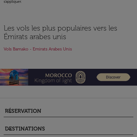
s'appliquer.
Les vols les plus populaires vers les
Émirats arabes unis
Vols Bamako - Emirats Arabes Unis
RÉSERVATION
keyboard_arrow_down
DESTINATIONS
keyboard_arrow_down