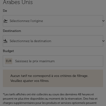
Arabes Unis
De
flight_takeoff
keyboard_arrow_down
Destination
flight_land
keyboard_arrow_down
Budget
EUR
Aucun tarif ne correspond à vos critères de filtrage. Veuillez ajuster v
Aucun tarif ne correspond à vos critères de filtrage.
Veuillez ajuster vos filtres.
*Les tarifs affichés ont été collectés au cours des dernières 48 heures et
peuvent ne plus être disponibles au moment de la réservation. Des frais et
charges supplémentaires pour les produits et services optionnels peuvent