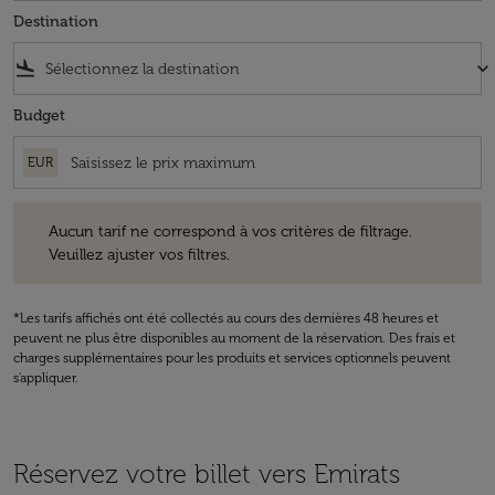
Destination
flight_land
keyboard_arrow_down
Budget
EUR
Aucun tarif ne correspond à vos critères de filtrage. Veuillez ajuster v
Aucun tarif ne correspond à vos critères de filtrage.
Veuillez ajuster vos filtres.
*Les tarifs affichés ont été collectés au cours des dernières 48 heures et
peuvent ne plus être disponibles au moment de la réservation. Des frais et
charges supplémentaires pour les produits et services optionnels peuvent
s'appliquer.
Réservez votre billet vers Emirats