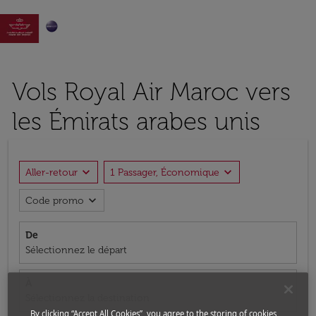

Vols Royal Air Maroc vers
les Émirats arabes unis
expand_more
expand_more
Aller-retour
1 Passager, Économique
expand_more
Code promo
De
Sélectionnez le départ
À
Sélectionnez la destination
By clicking “Accept All Cookies”, you agree to the storing of cookies