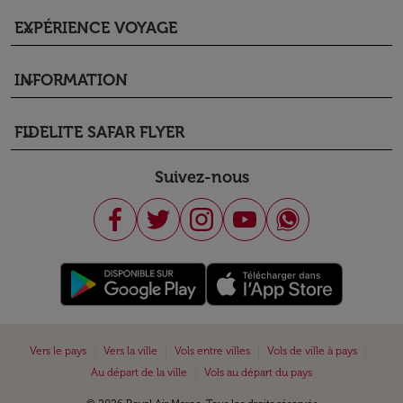
EXPÉRIENCE VOYAGE
keyboard_arrow_down
INFORMATION
keyboard_arrow_down
FIDELITE SAFAR FLYER
keyboard_arrow_down
Suivez-nous
|
|
|
|
Vers le pays
Vers la ville
Vols entre villes
Vols de ville à pays
|
Au départ de la ville
Vols au départ du pays