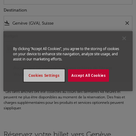
Destination
flight_land
close
Budget
By clicking “Accept All Cookies”, you agree to the storing of cookies
EUR
on your device to enhance site navigation, analyze site usage, and
assist in our marketing efforts.
Aucun tarif ne correspond à vos critères de filtrage. Veuillez ajuster v
Aucun tarif ne correspond à vos critères de filtrage.
Veuillez ajuster vos filtres.
Cookies Settings
Accept All Cookies
*Les tarifs affichés ont été collectés au cours des dernières 48 heures et
peuvent ne plus être disponibles au moment de la réservation. Des frais et
charges supplémentaires pour les produits et services optionnels peuvent
s'appliquer.
Réservez votre billet vers Genève