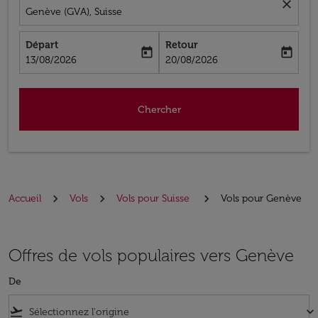
close
Genève (GVA), Suisse
Départ
Retour
today
today
fc-booking-departure-date-aria-label
fc-booking-return-date-aria-label
13/08/2026
20/08/2026
Chercher
Accueil
Vols
Vols pour Suisse
Vols pour Genève
Offres de vols populaires vers Genève
De
flight_takeoff
keyboard_arrow_down