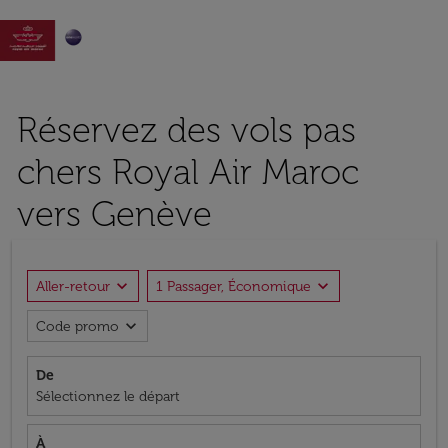

Réservez des vols pas
chers Royal Air Maroc
vers Genève
expand_more
expand_more
Aller-retour
1 Passager, Économique
expand_more
Code promo
De
Sélectionnez le départ
À