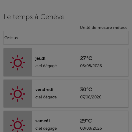
Le temps à Genève
Unité de mesure météo
:
Weather unit option Celsius Selected
keyboard_arrow_down
Celsius
27°C
jeudi
ciel dégagé
06/08/2026
30°C
vendredi
ciel dégagé
07/08/2026
29°C
samedi
ciel dégagé
08/08/2026