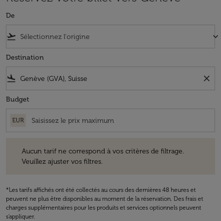
De
flight_takeoff
keyboard_arrow_down
Destination
flight_land
close
Budget
EUR
Aucun tarif ne correspond à vos critères de filtrage. Veuillez ajuster v
Aucun tarif ne correspond à vos critères de filtrage.
Veuillez ajuster vos filtres.
*Les tarifs affichés ont été collectés au cours des dernières 48 heures et
peuvent ne plus être disponibles au moment de la réservation. Des frais et
charges supplémentaires pour les produits et services optionnels peuvent
s'appliquer.