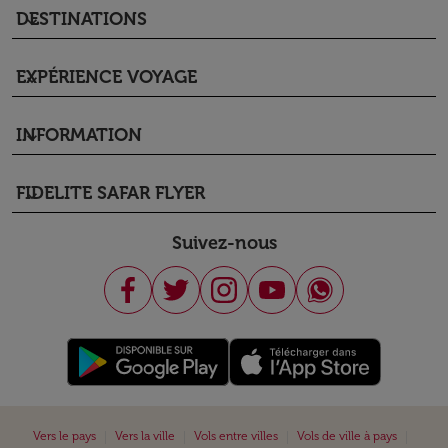
DESTINATIONS
keyboard_arrow_down
EXPÉRIENCE VOYAGE
keyboard_arrow_down
INFORMATION
keyboard_arrow_down
FIDELITE SAFAR FLYER
keyboard_arrow_down
Suivez-nous
|
|
|
|
Vers le pays
Vers la ville
Vols entre villes
Vols de ville à pays