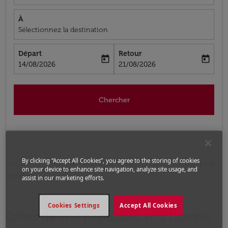
À
Sélectionnez la destination
Départ
Retour
today
today
fc-booking-departure-date-aria-label
fc-booking-return-date-aria-label
14/08/2026
21/08/2026
Chercher
By clicking “Accept All Cookies”, you agree to the storing of cookies
Accueil
Vols
Vols pour Royaume-Uni
Vols pour
on your device to enhance site navigation, analyze site usage, and
Londres
assist in our marketing efforts.
Cookies Settings
Accept All Cookies
Offres de vols populaires vers Londres