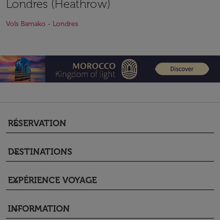
Londres (Heathrow)
Vols Bamako - Londres
RÉSERVATION
keyboard_arrow_down
DESTINATIONS
keyboard_arrow_down
EXPÉRIENCE VOYAGE
keyboard_arrow_down
INFORMATION
keyboard_arrow_down