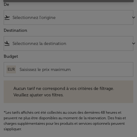
De
flight_takeoff
keyboard_arrow_down
Destination
flight_land
keyboard_arrow_down
Budget
EUR
Aucun tarif ne correspond à vos critères de filtrage. Veuillez ajuster v
Aucun tarif ne correspond à vos critères de filtrage.
Veuillez ajuster vos filtres.
*Les tarifs affichés ont été collectés au cours des dernières 48 heures et
peuvent ne plus être disponibles au moment de la réservation. Des frais et
charges supplémentaires pour les produits et services optionnels peuvent
s'appliquer.