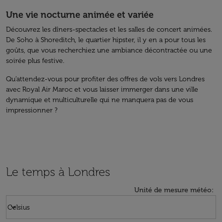
Une vie nocturne animée et variée
Découvrez les dîners-spectacles et les salles de concert animées.
De Soho à Shoreditch, le quartier hipster, il y en a pour tous les
goûts, que vous recherchiez une ambiance décontractée ou une
soirée plus festive.
Qu’attendez-vous pour profiter des offres de vols vers Londres
avec Royal Air Maroc et vous laisser immerger dans une ville
dynamique et multiculturelle qui ne manquera pas de vous
impressionner ?
Le temps à Londres
Unité de mesure météo
:
Weather unit option Celsius Selected
keyboard_arrow_down
Celsius