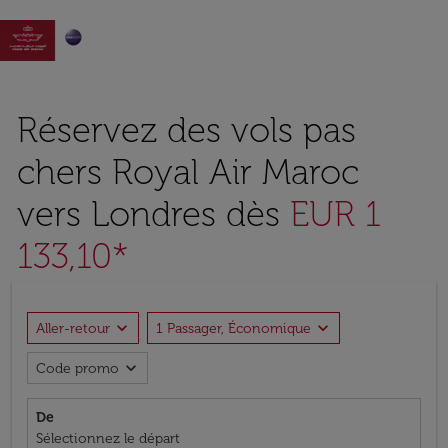

Réservez des vols pas
chers Royal Air Maroc
vers Londres dès
EUR 1
133,10*
expand_more
expand_more
Aller-retour
1 Passager, Économique
expand_more
Code promo
De
Sélectionnez le départ