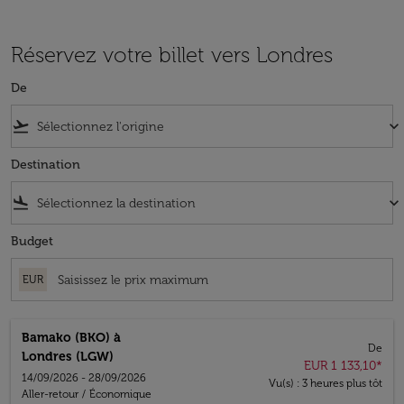
Réservez votre billet vers Londres
De
flight_takeoff
keyboard_arrow_down
Destination
flight_land
keyboard_arrow_down
Budget
EUR
Bamako (BKO)
à
De
Londres (LGW)
EUR 1 133,10
*
14/09/2026 - 28/09/2026
Vu(s) : 3 heures plus tôt
Aller-retour
/
Économique