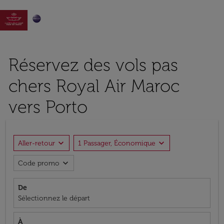

Réservez des vols pas
chers Royal Air Maroc
vers Porto
expand_more
expand_more
Aller-retour
1 Passager, Économique
expand_more
Code promo
De
Sélectionnez le départ
À