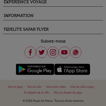
EXPÉRIENCE VOYAGE
keyboard_arrow_down
INFORMATION
keyboard_arrow_down
FIDELITE SAFAR FLYER
keyboard_arrow_down
Suivez-nous
|
|
|
|
Vers le pays
Vers la ville
Vols entre villes
Vols de ville à pays
|
Au départ de la ville
Vols au départ du pays
© 2026 Royal Air Maroc. Tous les droits réservés