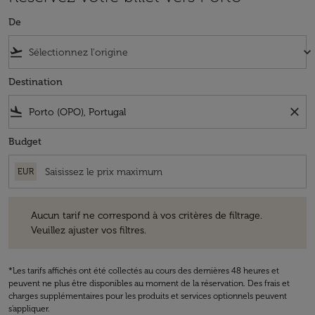
De
flight_takeoff
keyboard_arrow_down
Destination
flight_land
close
Budget
EUR
Aucun tarif ne correspond à vos critères de filtrage. Veuillez ajuster v
Aucun tarif ne correspond à vos critères de filtrage.
Veuillez ajuster vos filtres.
*Les tarifs affichés ont été collectés au cours des dernières 48 heures et
peuvent ne plus être disponibles au moment de la réservation. Des frais et
charges supplémentaires pour les produits et services optionnels peuvent
s'appliquer.