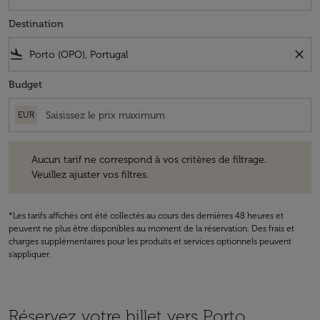
Destination
flight_land
close
Budget
EUR
Aucun tarif ne correspond à vos critères de filtrage. Veuillez ajuster v
Aucun tarif ne correspond à vos critères de filtrage.
Veuillez ajuster vos filtres.
*Les tarifs affichés ont été collectés au cours des dernières 48 heures et
peuvent ne plus être disponibles au moment de la réservation. Des frais et
charges supplémentaires pour les produits et services optionnels peuvent
s'appliquer.
Réservez votre billet vers Porto