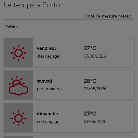
Le temps à Porto
Unité de mesure météo
:
Weather unit option Celsius Selected
keyboard_arrow_down
Celsius
27°C
vendredi
ciel dégagé
07/08/2026
28°C
samedi
peu nuageux
08/08/2026
23°C
dimanche
ciel dégagé
09/08/2026