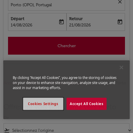
close
Porto (OPO), Portugal
Départ
Retour
today
today
fc-booking-departure-date-aria-label
fc-booking-return-date-aria-label
14/08/2026
21/08/2026
Chercher
By clicking “Accept All Cookies”, you agree to the storing of cookies
Accueil
Vols
Vols pour Portugal
Vols pour Porto
on your device to enhance site navigation, analyze site usage, and
assist in our marketing efforts.
Cookies Settings
Accept All Cookies
Offres de vols populaires vers Porto
De
flight_takeoff
keyboard_arrow_down