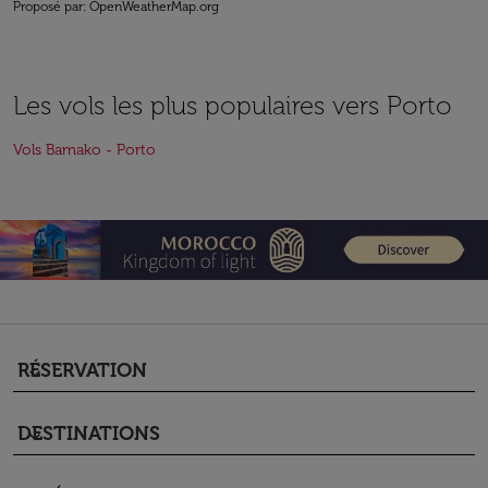
Proposé par
: OpenWeatherMap.org
Les vols les plus populaires vers Porto
Vols Bamako - Porto
RÉSERVATION
keyboard_arrow_down
DESTINATIONS
keyboard_arrow_down