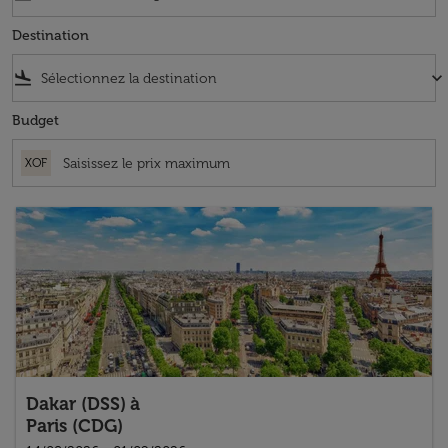
Destination
flight_land
keyboard_arrow_down
Budget
XOF
Dakar (DSS)
à
Paris (CDG)