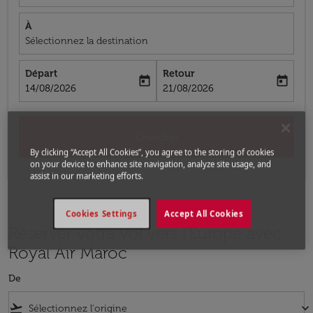
À
Sélectionnez la destination
Départ
Retour
today
today
fc-booking-departure-date-aria-label
fc-booking-return-date-aria-label
14/08/2026
21/08/2026
Chercher
By clicking “Accept All Cookies”, you agree to the storing of cookies
on your device to enhance site navigation, analyze site usage, and
assist in our marketing efforts.
Cookies Settings
Accept All Cookies
Réserver votre vol vers l'Europe avec
Royal Air Maroc
De
flight_takeoff
keyboard_arrow_down