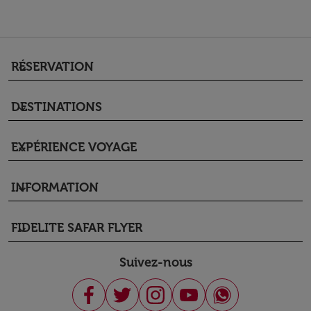
RÉSERVATION
keyboard_arrow_down
DESTINATIONS
keyboard_arrow_down
EXPÉRIENCE VOYAGE
keyboard_arrow_down
INFORMATION
keyboard_arrow_down
FIDELITE SAFAR FLYER
keyboard_arrow_down
Suivez-nous