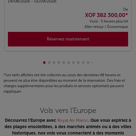
14/08/2026 - 01/09/2026
De
XOF 382 300,00
*
Vu(s) : 5 heures plus tôt
Aller-retour
/
Économique
Réservez maintenant
Affichage de cmp-pagination-showing-c
Affichage de cmp-pagination-showing
Affichage de cmp-pagination-showi
Affichage de cmp-pagination-sho
Affichage de cmp-pagination-s
Affichage de cmp-pagination
Affichage de cmp-paginati
Affichage de cmp-pagina
Affichage de cmp-pagi
Affichage de cmp-pa
Affichage de cmp-
Affichage de cm
*Les tarifs affichés ont été collectés au cours des dernières 48 heures et
peuvent ne plus être disponibles au moment de la réservation. Des frais et
charges supplémentaires pour les produits et services optionnels peuvent
s'appliquer.
Vols vers l'Europe
Découvrez l'Europe avec
Royal Air Maroc
. Que vous aspiriez à
des plages ensoleillées, à des marchés animés ou à des villes
historiques, nos vols vous connectent à des moments