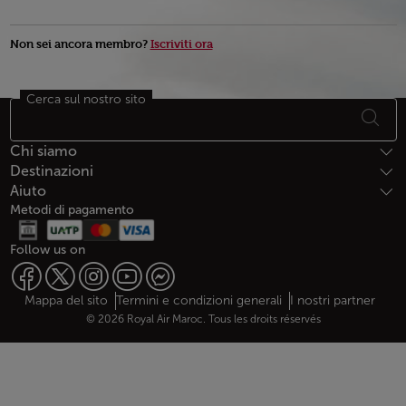
Non sei ancora membro?
Iscriviti ora
Cerca sul nostro sito
Piè di pagina Mappa del sito
Chi siamo
Destinazioni
Aiuto
Metodi di pagamento
Follow us on
Web map links
$Title.getData()
Mappa del sito
Termini e condizioni generali
I nostri partner
© 2026 Royal Air Maroc. Tous les droits réservés