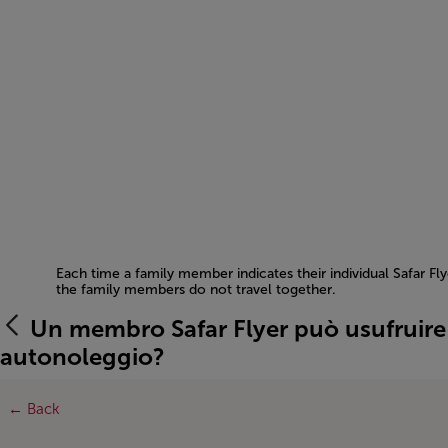
Each time a family member indicates their individual Safar Fl
the family members do not travel together.
Open in a new window
Un membro Safar Flyer può usufruire
autonoleggio?
← Back