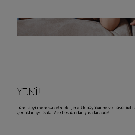
YENİ!
Tüm aileyi memnun etmek için artık büyükanne ve büyükbabal
çocuklar aynı Safar Aile hesabından yararlanabilir!