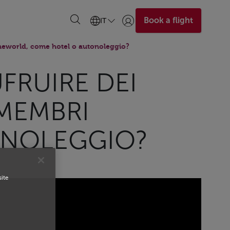
Book a flight
IT
Accedi | Unisciti)
neworld, come hotel o autonoleggio?
FRUIRE DEI
 MEMBRI
ONOLEGGIO?
site