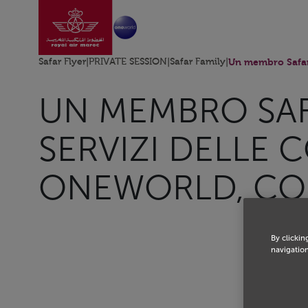
Vai alla home page
Skip to Main Content
Safar Flyer
|
PRIVATE SESSION
|
Safar Family
|
Un membro Safar 
UN MEMBRO SAF
SERVIZI DELLE
ONEWORLD, CO
By clickin
navigation