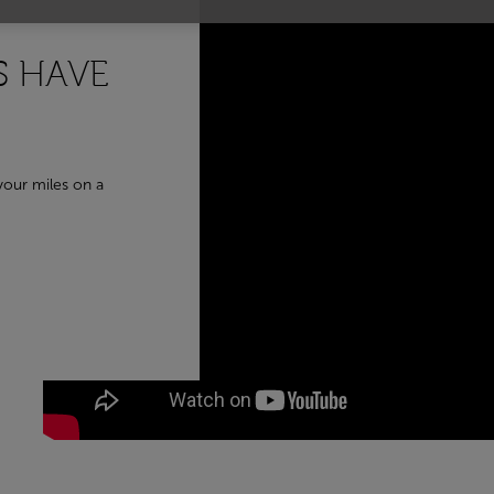
S HAVE
your miles on a