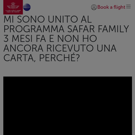
Vai alla home page
Skip to Main Content
Book a flight
Accedi | Unisciti)
MI SONO UNITO AL
PROGRAMMA SAFAR FAMILY
3 MESI FA E NON HO
ANCORA RICEVUTO UNA
CARTA, PERCHÉ?