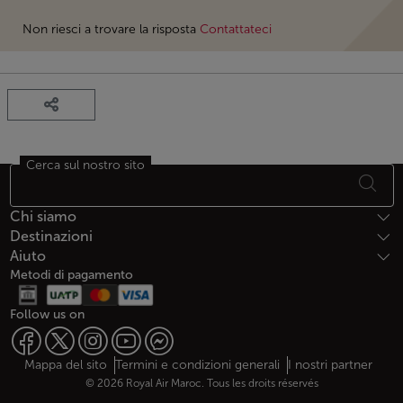
Non riesci a trovare la risposta
Contattateci
Cerca sul nostro sito
Piè di pagina Mappa del sito
Chi siamo
Destinazioni
Aiuto
Metodi di pagamento
Follow us on
Web map links
$Title.getData()
Mappa del sito
Termini e condizioni generali
I nostri partner
© 2026 Royal Air Maroc. Tous les droits réservés