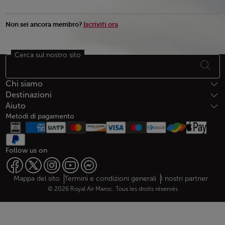
Non sei ancora membro?
Iscriviti ora
Cerca sul nostro sito
Piè di pagina Mappa del sito
Chi siamo
Destinazioni
Aiuto
Metodi di pagamento
Follow us on
Web map links
$Title.getData()
Mappa del sito
Termini e condizioni generali
I nostri partner
© 2026 Royal Air Maroc. Tous les droits réservés