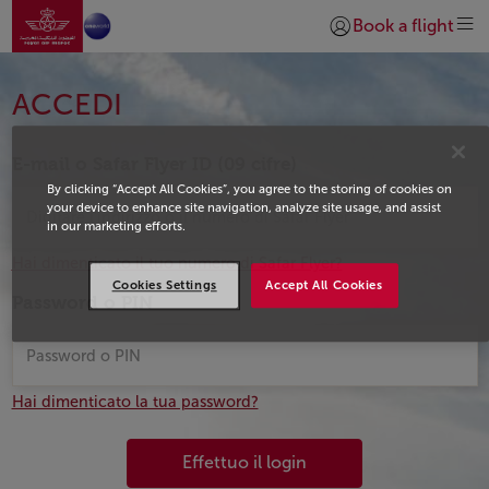
Vai alla home page
Skip to Main Content
Book a flight
Accedi | Unisciti)
Login
ACCEDI
E-mail o Safar Flyer ID (09 cifre)
By clicking “Accept All Cookies”, you agree to the storing of cookies on
your device to enhance site navigation, analyze site usage, and assist
in our marketing efforts.
Hai dimenticato il tuo numero di Safar Flyer?
Cookies Settings
Accept All Cookies
Password o PIN
Hai dimenticato la tua password?
Effettuo il login