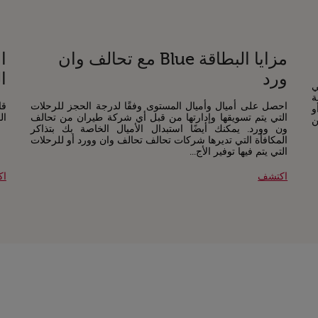
مزايا البطاقة Blue مع تحالف وان
ا
ورد
ا
ي
توى أو 15 رحلة
احصل على أميال وأميال المستوى وفقًا لدرجة الحجز للرحلات
قا
و
التي يتم تسويقها وإدارتها من قبل أي شركة طيران من تحالف
ال
ن
ون وورد. يمكنك أيضًا استبدال الأميال الخاصة بك بتذاكر
المكافأة التي تديرها شركات تحالف تحالف وان وورد أو للرحلات
التي يتم فيها توفير الأج...
اكتشف
اك