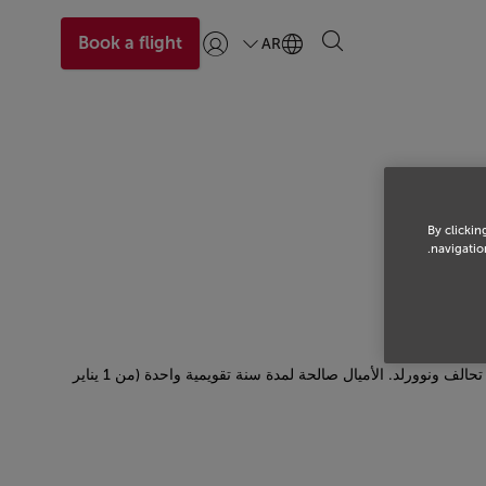
Book a flight
AR
تسجيل الدخول | انضم)
By clickin
navigation
تترقى إلى مستوى أعلى جديد عند جمع عدد أميال المستوى أو رحلات المستوى المطلوب مع الخطوط الملكية المغربية أو عضو آخر في شركة تحالف تحالف ونوورلد. الأميال صالحة لمدة سنة تقويمية واحدة (من 1 يناير