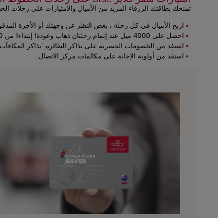
تمنحك بطاقتك الزرقاء المزيد من الأميال والامتيازات على رحلات الخط
اربح الأميال في كل رحلة ، بغض النظر عن وجهتك أو الأجرة المدفو
احصل على 4000 ميل عند إتمام رحلتان ذهاب وعودة! إبتداءا من 3750 ميل فقط ، اكتشف الراحة في درجة رجال الأعمال لدينا (على متن رحلة طيران داخلية في المغرب)
استفد من الخصومات الحصرية على تذاكر الطائرة "تذاكر المكافآت
استفد من أولوية الإجابة على مكالمات مركز الاتصال.