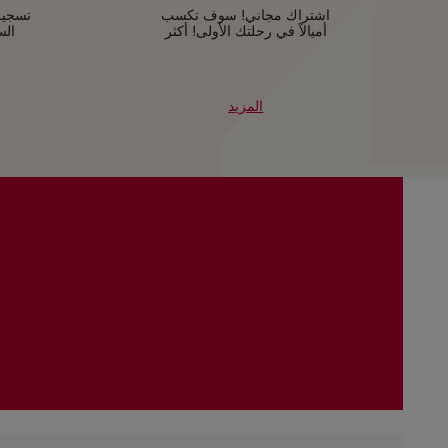
اشتراك مجاني! سوف تكسب
تسجيل
أميالاً في رحلتك الأولى! أكثر
الس
المزيد