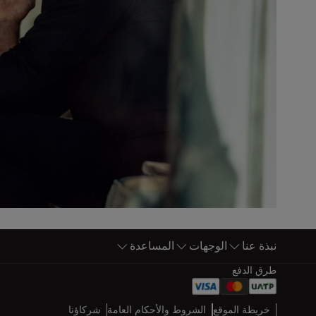
نبذة عنا
الوجهات
المساعدة
أسفل الصفحة خريطة الموقع
طرق الدفع
Web map links
$Title.getData()
خريطة الموقع
الشروط والأحكام العامة
شركاؤنا