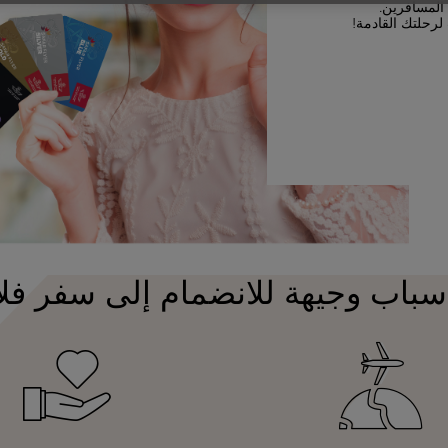
 المسافرين.
لرحلتك القادمة!