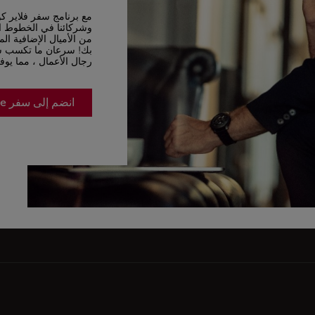
مع برنامج سفر فلاير ك
من الأميال الإضافية ال
بك! سرعان ما تكسب شرك
رجال الأعمال ، مما يوف
انضم إلى سفر Corporate