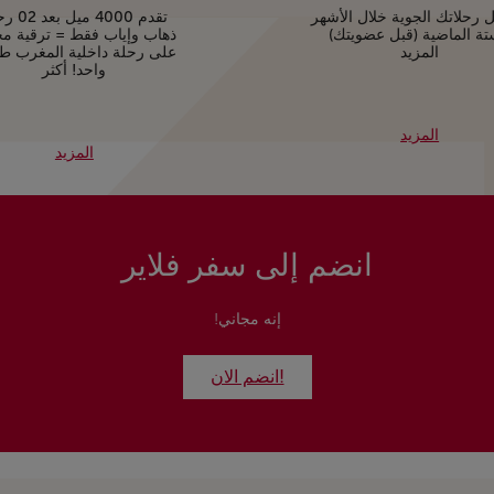
 رحلاتك الجوية خلال الأشهر
تقدم 4000 ميل
تة الماضية (قبل عضويتك)
ذهاب وإياب فقط = ترقية مجا
المزيد
على رحلة داخلية المغرب ط
واحد! أكثر
المزيد
المزيد
انضم إلى سفر فلاير
إنه مجاني!
!انضم الان