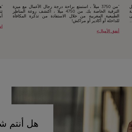
 احصل
"من 3750 ميلاً ، استمتع براحة درجة رجال الأعمال مع ميزة
"ه
ة
الترقية الخاصة بك. من 4750 ميلا ، اكتشف روعة المناظر
تت
لى
الطبيعية المغربية من خلال الاستفادة من تذكرة المكافأة
أم
…
للداخلة أو أكادير أو مراكش!
اش
أنفق الأميال>
هل أنتم ش