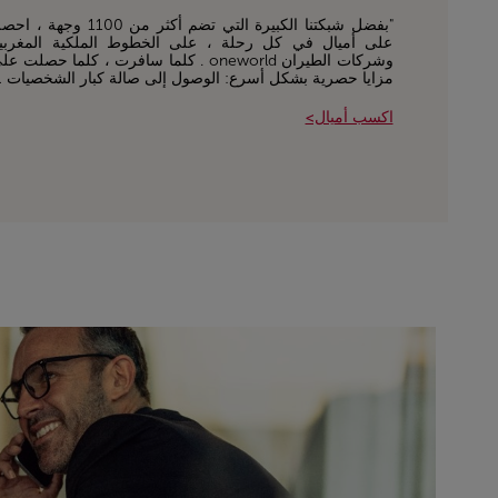
"بفضل شبكتنا الكبيرة التي تضم أكثر من 1100 وجهة ،
على أميال في كل رحلة ، على الخطوط الملكية المغربي
وشركات الطيران oneworld . كلما سافرت ، كلما حصلت ع
مزايا حصرية بشكل أسرع: الوصول إلى صالة كبار الشخصيات 
اكسب أميال>