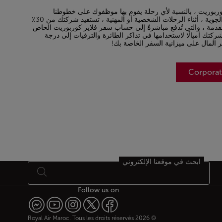
وربوريت ، بالنسبة لأي رحلة يقوم بها موظفوك على خطوطنا
وشركائنا في الخطوط الجوية ، أثناء الرحلات الشخصية أو المهنية ، تستفيد شركتك من 30٪
مقدمة ، والتي تُدفع مباشرةً إلى حساب سفر فلاير كوربوريت الخاص
تك أميالًا لاستخدامها في تذاكر الطائرة والترقيات إلى درجة
ر المال على ميزانية السفر الخاصة بك!
ابحث في موقعنا الإلكتروني
Follow us on
© 2026 Royal Air Maroc. Tous les droits réservés