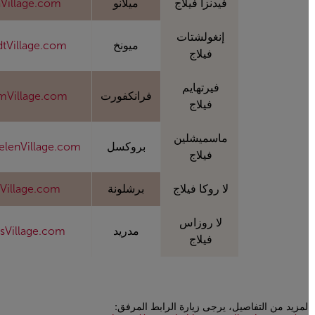
فيدنزا فيلاج
ميلانو
aVillage.com
إنغولشتات
ميونخ
adtVillage.com
فيلاج
فيرتهايم
فرانكفورت
imVillage.com
فيلاج
ماسميشلين
بروكسل
elenVillage.com
فيلاج
لا روكا فيلاج
برشلونة
aVillage.com
لا روزاس
مدريد
asVillage.com
فيلاج
لمزيد من التفاصيل، يرجى زيارة الرابط المرفق: