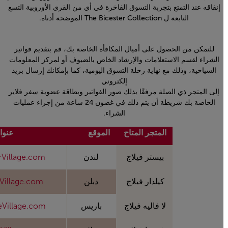
إنفاقه عند التمتع بتجربة التسوق الفاخرة في أي من القرى الأوروبية التسع
التابعة ل The Bicester Collection الموضحة أدناه.
للتمكن من الحصول على أميال المكافأة الخاصة بك، قم بتقديم فواتير
الشراء لقسم الاستعلامات والإرشاد الخاص بالضيوف أو لمركز المعلومات
السياحية، وذلك مع نهاية رحلة التسوق اليومية، كما بإمكانك إرسال بريد
إلكتروني
إلى المتجر ذي الصلة مرفقًا بذلك صور الفواتير وبطاقة عضوية سفر فلاير
الخاصة بك شريطة أن يتم ذلك في غضون 24 ساعة من إجراء عمليات
الشراء.
المتجر المتاح
الموقع
عنوان 
بيستر فيلاج
لندن
erVillage.com
كيلدار فيلاج
دبلن
eVillage.com
لا فاليه فيلاج
باريس
eeVillage.com