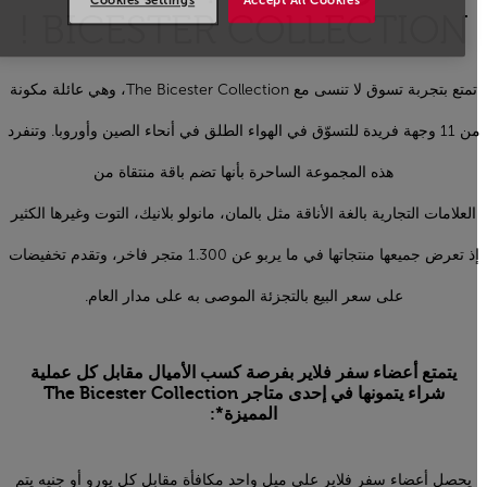
Cookies Settings
Accept All Cookies
BICESTER COLLECTION !
تمتع بتجربة تسوق لا تنسى مع The Bicester Collection، وهي عائلة مكونة
من 11 وجهة فريدة للتسوّق في الهواء الطلق في أنحاء الصين وأوروبا. وتنفرد
هذه المجموعة الساحرة بأنها تضم باقة منتقاة من
العلامات التجارية بالغة الأناقة مثل بالمان، مانولو بلانيك، التوت وغيرها الكثير
إذ تعرض جميعها منتجاتها في ما يربو عن 1.300 متجر فاخر، وتقدم تخفيضات
على سعر البيع بالتجزئة الموصى به على مدار العام.
يتمتع أعضاء سفر فلاير بفرصة كسب الأميال مقابل كل عملية
شراء يتمونها في إحدى متاجر The Bicester Collection
المميزة*:
يحصل أعضاء سفر فلاير على ميل واحد مكافأة مقابل كل يورو أو جنيه يتم