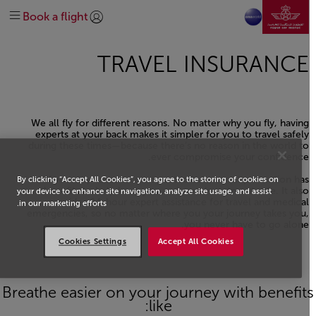
انتقل إلى الصفحة الرئيسي
الرائجة
سفر فلاير
في المطار
قبل السفر
خطط لرحلتك
تخطي إلى المحتوى الرئيسي
Book a flight
إدارة
وجهاتنا
على متن الطائرة
الاحتياجات الخاصة
كسب الأميال واستخدامها
تسجيل الدخول | انضم)
explore-quicklinks-titl
نبذة عنا
خريطة الرحلات
المساعدة والدعم
الخدمات الإضافية
الحصول على المساعدة
شبكة خطوطنا
TRAVEL INSURANCE
استكشف المغرب
تحالف عالمي oneworld
#DREAMAFRICA#MEETMOROCCO
اتصل بنا
الدرجة السياحية
استكشاف العروض
درجة رجال الأعمال
We all fly for different reasons. No matter why you fly, having
experts at your back makes it simpler for you to travel safely
during these times—because there’s no reason in the world to
ever compromise your confidence.
If your trip takes an unexpected turn, travel protection has
By clicking “Accept All Cookies”, you agree to the storing of cookies on
benefits to help keep you and your investment safe. It also
your device to enhance site navigation, analyze site usage, and assist
provides 24-hour expert assistance for travel and medical
in our marketing efforts.
emergencies, so no matter where you your journey takes you,
you never have to go alone.
Cookies Settings
Accept All Cookies
Open in a new window
Breathe easier on your journey with benefit
like: