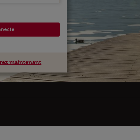
nnecte
rez maintenant