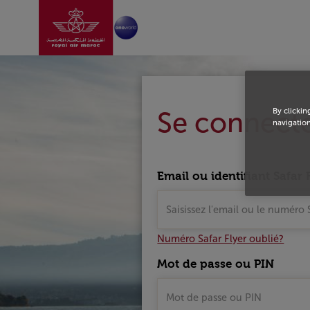
Aller à la page accu
Saut au contenu principal
Login
Se connect
By clickin
navigation
Email ou identifiant Safar F
Numéro Safar Flyer oublié?
Mot de passe ou PIN