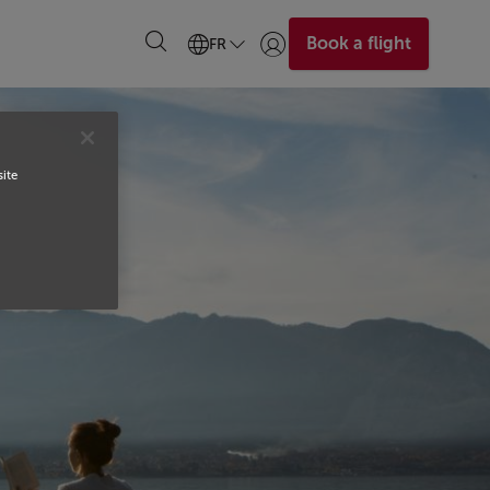
Book a flight
FR
Se connecter | S’inscrire)
site