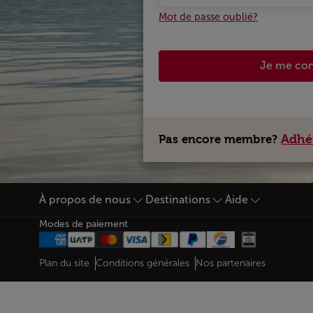
Mot de passe oublié?
Je me co
Adhé
Pas encore membre?
À propos de nous
Destinations
Aide
Bas de page Plan du site
Modes de paiement
Web map links
$Title.getData()
Plan du site
Conditions générales
Nos partenaires