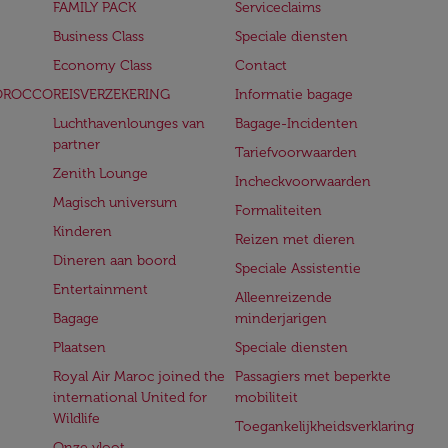
FAMILY PACK
Serviceclaims
Business Class
Speciale diensten
Economy Class
Contact
OROCCO
REISVERZEKERING
Informatie bagage
Luchthavenlounges van
Bagage-Incidenten
partner
Tariefvoorwaarden
Zenith Lounge
Incheckvoorwaarden
Magisch universum
Formaliteiten
Kinderen
Reizen met dieren
Dineren aan boord
Speciale Assistentie
Entertainment
Alleenreizende
Bagage
minderjarigen
Plaatsen
Speciale diensten
Royal Air Maroc joined the
Passagiers met beperkte
international United for
mobiliteit
Wildlife
Toegankelijkheidsverklaring
Onze vloot