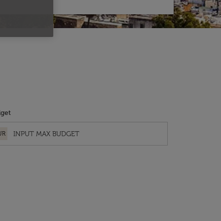
get
UR