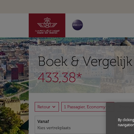
Boek & Vergelij
433,38*
expand_more
expand_more
Retour
1 Passagier, Economy
Promot
By clickin
Vanaf
Naar
navigation