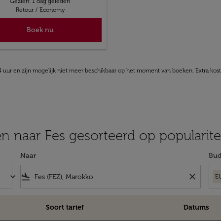
Gezien: 1 dag geleden
Retour
/
Economy
Boek nu
 uur en zijn mogelijk niet meer beschikbaar op het moment van boeken. Extra kos
 naar Fes gesorteerd op popularite
Naar
Bud
keyboard_arrow_down
flight_land
close
E
Soort tarief
Datums