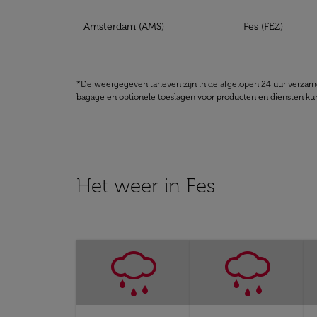
De beste goedkope vluchten naar Fes gesorte
Amsterdam (AMS)
Fes (FEZ)
*De weergegeven tarieven zijn in de afgelopen 24 uur verzamel
bagage en optionele toeslagen voor producten en diensten kun
Het weer in Fes