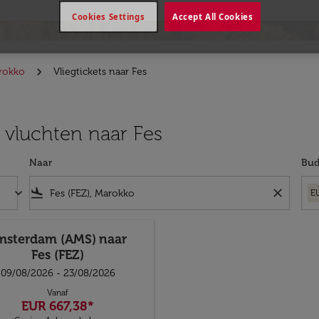
Cookies Settings
Accept All Cookies
arokko
Vliegtickets naar Fes
 vluchten naar Fes
Naar
Bud
keyboard_arrow_down
flight_land
close
E
msterdam (AMS)
naar
Fes (FEZ)
09/08/2026 - 23/08/2026
Vanaf
EUR 667,38
*