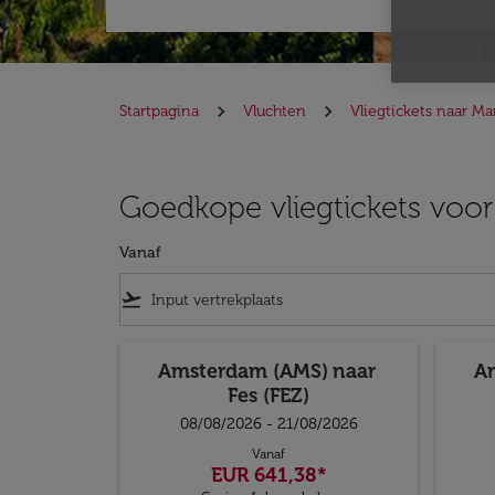
Startpagina
Vluchten
Vliegtickets naar M
Goedkope vliegtickets voor
Vanaf
flight_takeoff
Amsterdam (AMS)
naar
A
Fes (FEZ)
08/08/2026 - 21/08/2026
Vanaf
EUR 641,38
*