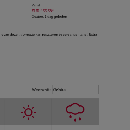
Vanaf
EUR 433,38
*
Gezien: 1 dag geleden
van deze informatie kan resulteren in een ander tarief. Extra
Weather unit option Celsius Select
keyboard_arrow_down
Weerunit
:
Celsius