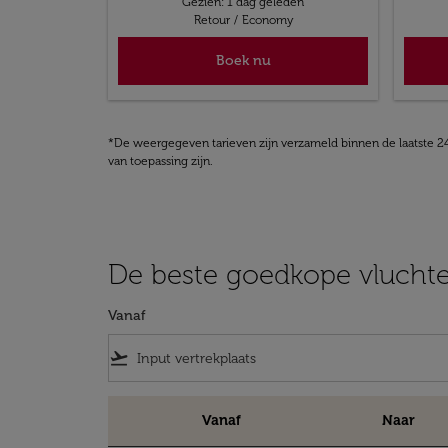
Gezien: 1 dag geleden
Retour
/
Economy
Boek nu
*De weergegeven tarieven zijn verzameld binnen de laatste 24
van toepassing zijn.
De beste goedkope vluchten
Vanaf
flight_takeoff
Vanaf
Naar