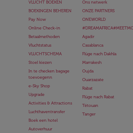
VLUCHT BOEKEN
Ons netwerk
BOEKINGEN BEHEREN
ONZE PARTNERS
Pay Now
ONEWORLD
Online Check-in
#DREAMAFRICA#MEETM
Betaalmethoden
Agadir
Vluchtstatus
Casablanca
VLUCHTSCHEMA
Flüge nach Dakhla
Stoel kiezen
Marrakesh
In te checken bagage
Oujda
toevoegenn
Ouarzazate
e-Sky Shop
Rabat
Upgrade
Flüge nach Rabat
Activities & Attractions
Tétouan
Luchthaventransfer
Tanger
Boek een hotel
Autoverhuur