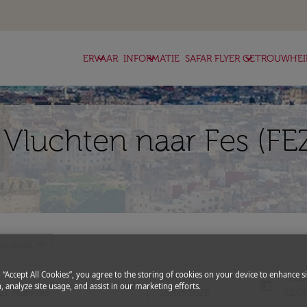
keyboard_arrow_down
keyboard_arrow_down
keyboard_arrow_down
ERVAAR
INFORMATIE
SAFAR FLYER GETROUWHEI
k Vluchten naar Fes (FE
expand_more
ie code
g “Accept All Cookies”, you agree to the storing of cookies on your device to enhance si
Vertrek
Teru
close
today
, analyze site usage, and assist in our marketing efforts.
fc-booking-departure-date-aria-l
fc-bo
15/08/2026
22/0