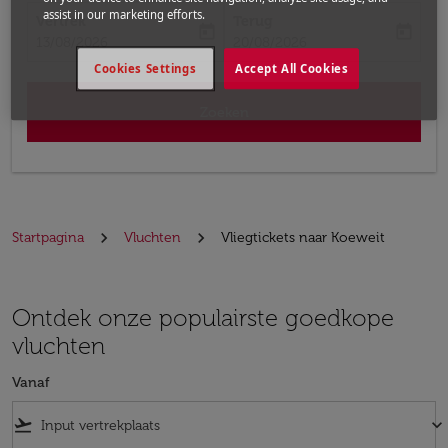
assist in our marketing efforts.
Vertrek
Terug
today
today
fc-booking-departure-date-aria-label
fc-booking-return-date-aria-label
13/08/2026
20/08/2026
Cookies Settings
Accept All Cookies
Zoeken
Startpagina
Vluchten
Vliegtickets naar Koeweit
Ontdek onze populairste goedkope
vluchten
Vanaf
flight_takeoff
keyboard_arrow_down