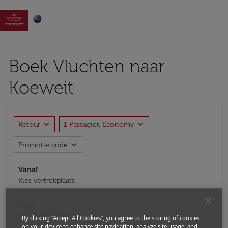

Boek Vluchten naar
Koeweit
expand_more
expand_more
Retour
1 Passagier, Economy
expand_more
Promotie code
Vanaf
Kies vertrekplaats
Naar
Kies bestemming
By clicking “Accept All Cookies”, you agree to the storing of cookies
on your device to enhance site navigation, analyze site usage, and