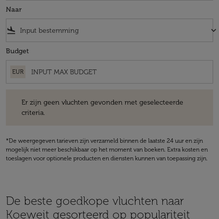
Naar
flight_land
keyboard_arrow_down
Budget
EUR
Er zijn geen vluchten gevonden met geselecteerde criteria.
Er zijn geen vluchten gevonden met geselecteerde
criteria.
*De weergegeven tarieven zijn verzameld binnen de laatste 24 uur en zijn
mogelijk niet meer beschikbaar op het moment van boeken. Extra kosten en
toeslagen voor optionele producten en diensten kunnen van toepassing zijn.
De beste goedkope vluchten naar
Koeweit gesorteerd op populariteit