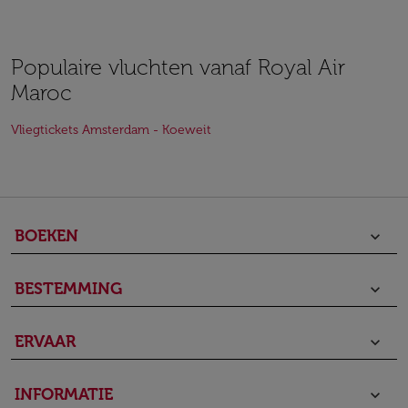
Populaire vluchten vanaf Royal Air
Maroc
Vliegtickets Amsterdam - Koeweit
BOEKEN
keyboard_arrow_down
BESTEMMING
keyboard_arrow_down
ERVAAR
keyboard_arrow_down
INFORMATIE
keyboard_arrow_down