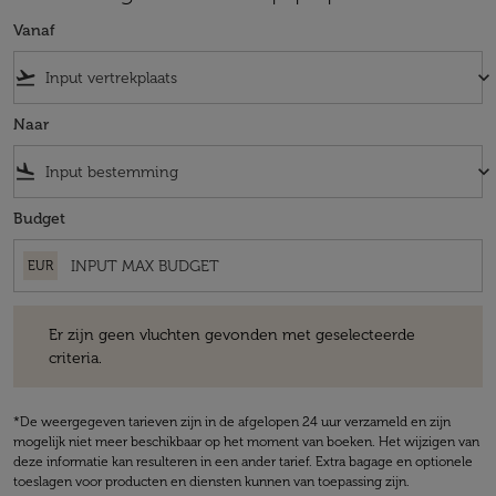
Vanaf
flight_takeoff
keyboard_arrow_down
Naar
flight_land
keyboard_arrow_down
Budget
EUR
Er zijn geen vluchten gevonden met geselecteerde criteria.
Er zijn geen vluchten gevonden met geselecteerde
criteria.
*De weergegeven tarieven zijn in de afgelopen 24 uur verzameld en zijn
mogelijk niet meer beschikbaar op het moment van boeken. Het wijzigen van
deze informatie kan resulteren in een ander tarief. Extra bagage en optionele
toeslagen voor producten en diensten kunnen van toepassing zijn.