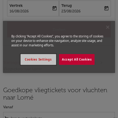
Vertrek
Terug
today
today
fc-booking-departure-date-aria-label
fc-booking-return-date-aria-label
16/08/2026
23/08/2026
Zoeken
By clicking “Accept All Cookies”, you agree to the storing of cookies
on your device to enhance site navigation, analyze site usage, and
assist in our marketing efforts.
Cookies Settings
Accept All Cookies
Startpagina
Vluchten
Vliegtickets naar Togo
Vliegtickets naar Lomé
Goedkope vliegtickets voor vluchten
naar Lomé
Vanaf