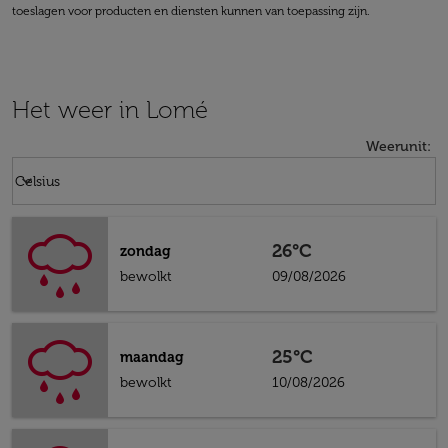
toeslagen voor producten en diensten kunnen van toepassing zijn.
Het weer in Lomé
Weerunit
:
Weather unit option Celsius Selected
keyboard_arrow_down
Celsius
26°C
zondag
bewolkt
09/08/2026
25°C
maandag
bewolkt
10/08/2026