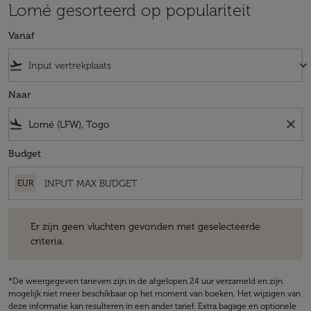
Lomé gesorteerd op populariteit
Vanaf
flight_takeoff
keyboard_arrow_down
Naar
flight_land
close
Budget
EUR
Er zijn geen vluchten gevonden met geselecteerde criteria.
Er zijn geen vluchten gevonden met geselecteerde
criteria.
*De weergegeven tarieven zijn in de afgelopen 24 uur verzameld en zijn
mogelijk niet meer beschikbaar op het moment van boeken. Het wijzigen van
deze informatie kan resulteren in een ander tarief. Extra bagage en optionele