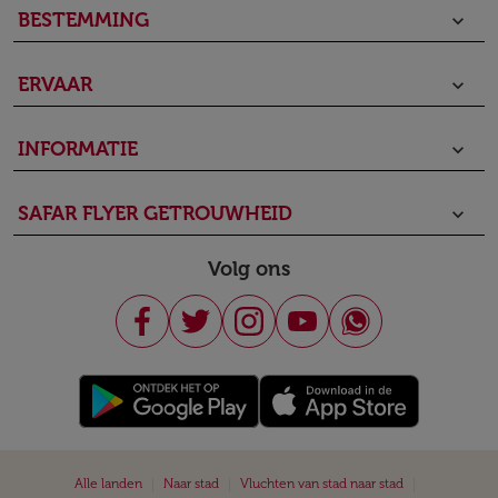
BESTEMMING
keyboard_arrow_down
ERVAAR
keyboard_arrow_down
INFORMATIE
keyboard_arrow_down
SAFAR FLYER GETROUWHEID
keyboard_arrow_down
Volg ons
|
|
|
Alle landen
Naar stad
Vluchten van stad naar stad