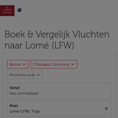

Boek & Vergelijk Vluchten
naar Lomé (LFW)
expand_more
expand_more
Retour
1 Passagier, Economy
expand_more
Promotie code
Vanaf
Kies vertrekplaats
Naar
close
Lomé (LFW), Togo