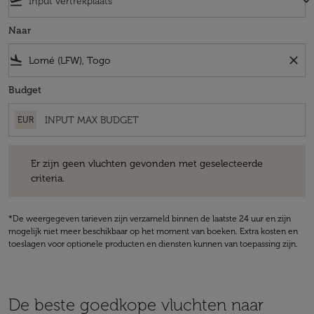
flight_takeoff
keyboard_arrow_down
Naar
flight_land
close
Budget
EUR
Er zijn geen vluchten gevonden met geselecteerde criteria.
Er zijn geen vluchten gevonden met geselecteerde
criteria.
*De weergegeven tarieven zijn verzameld binnen de laatste 24 uur en zijn
mogelijk niet meer beschikbaar op het moment van boeken. Extra kosten en
toeslagen voor optionele producten en diensten kunnen van toepassing zijn.
De beste goedkope vluchten naar