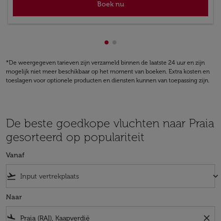
Boek nu
Toont cmp-pagination-showing
Toont cmp-pagination-showi
*De weergegeven tarieven zijn verzameld binnen de laatste 24 uur en zijn
mogelijk niet meer beschikbaar op het moment van boeken. Extra kosten en
toeslagen voor optionele producten en diensten kunnen van toepassing zijn.
De beste goedkope vluchten naar Praia
gesorteerd op populariteit
Vanaf
flight_takeoff
keyboard_arrow_down
Naar
flight_land
close