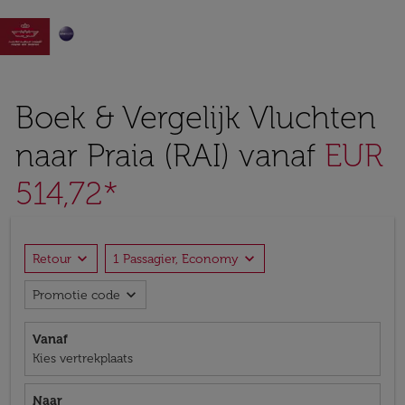

Boek & Vergelijk Vluchten
naar Praia (RAI) vanaf
EUR
514,72*
expand_more
expand_more
Retour
1 Passagier, Economy
expand_more
Promotie code
Vanaf
Kies vertrekplaats
Naar