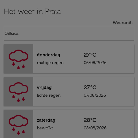
Het weer in Praia
Weerunit
:
Weather unit option Celsius Selected
keyboard_arrow_down
Celsius
27°C
donderdag
matige regen
06/08/2026
27°C
vrijdag
lichte regen
07/08/2026
28°C
zaterdag
bewolkt
08/08/2026