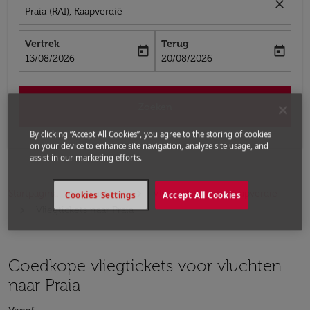
close
Praia (RAI), Kaapverdië
Vertrek
Terug
today
today
fc-booking-departure-date-aria-label
fc-booking-return-date-aria-label
13/08/2026
20/08/2026
Zoeken
By clicking “Accept All Cookies”, you agree to the storing of cookies
on your device to enhance site navigation, analyze site usage, and
assist in our marketing efforts.
Startpagina
Vluchten
Vliegtickets naar Kaapverdië
Cookies Settings
Accept All Cookies
Vliegtickets naar Praia
Goedkope vliegtickets voor vluchten
naar Praia