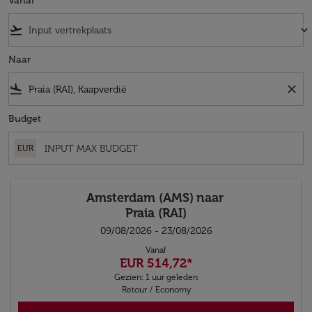
Vanaf
flight_takeoff
keyboard_arrow_down
Naar
flight_land
close
Budget
EUR
Amsterdam (AMS)
naar
Praia (RAI)
09/08/2026 - 23/08/2026
Vanaf
EUR 514,72
*
Gezien: 1 uur geleden
Retour
/
Economy