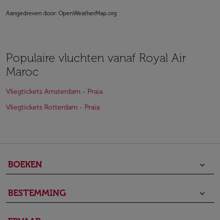
Aangedreven door
: OpenWeatherMap.org
Populaire vluchten vanaf Royal Air
Maroc
Vliegtickets Amsterdam - Praia
Vliegtickets Rotterdam - Praia
BOEKEN
keyboard_arrow_down
BESTEMMING
keyboard_arrow_down