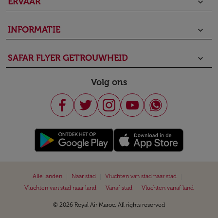
ERVAAR
keyboard_arrow_down
INFORMATIE
keyboard_arrow_down
SAFAR FLYER GETROUWHEID
keyboard_arrow_down
Volg ons
|
|
|
Alle landen
Naar stad
Vluchten van stad naar stad
|
|
Vluchten van stad naar land
Vanaf stad
Vluchten vanaf land
© 2026 Royal Air Maroc. All rights reserved