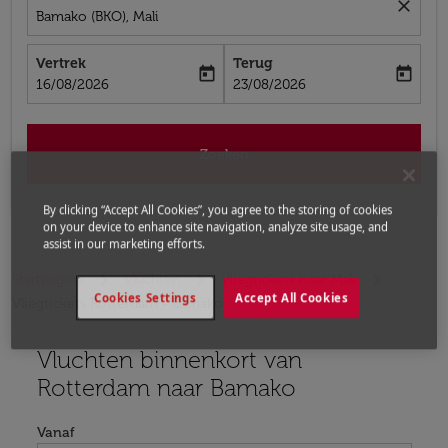
close
Bamako (BKO), Mali
Vertrek
Terug
today
today
fc-booking-departure-date-aria-label
fc-booking-return-date-aria-label
16/08/2026
23/08/2026
Zoeken
By clicking “Accept All Cookies”, you agree to the storing of cookies
on your device to enhance site navigation, analyze site usage, and
assist in our marketing efforts.
Startpagina
Vluchten
Vliegtickets naar Mali
Cookies Settings
Accept All Cookies
Vliegtickets Rotterdam - Bamako
Vluchten binnenkort van
Er zijn geen vluchten gevonden met geselecteerde crit
Rotterdam naar Bamako
Vanaf