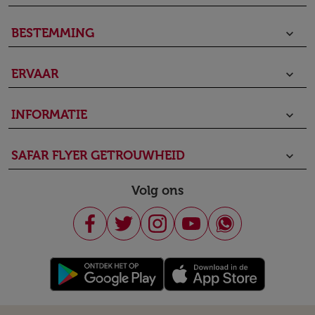
BESTEMMING
keyboard_arrow_down
ERVAAR
keyboard_arrow_down
INFORMATIE
keyboard_arrow_down
SAFAR FLYER GETROUWHEID
keyboard_arrow_down
Volg ons