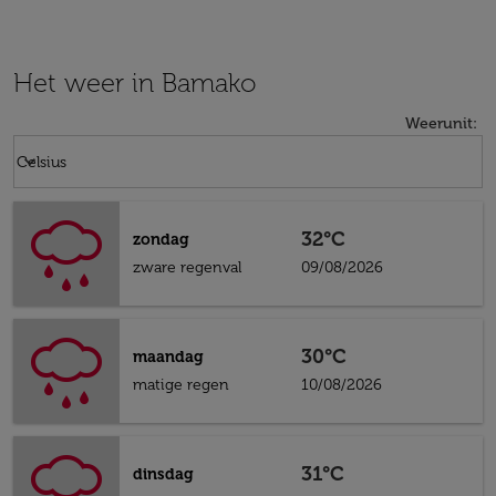
Het weer in Bamako
Weerunit
:
Weather unit option Celsius Selected
keyboard_arrow_down
Celsius
32°C
zondag
zware regenval
09/08/2026
30°C
maandag
matige regen
10/08/2026
31°C
dinsdag