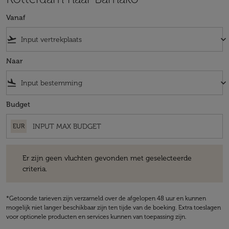
Vanaf
flight_takeoff
keyboard_arrow_down
Naar
flight_land
keyboard_arrow_down
Budget
EUR
Er zijn geen vluchten gevonden met geselecteerde criteria.
Er zijn geen vluchten gevonden met geselecteerde
criteria.
*Getoonde tarieven zijn verzameld over de afgelopen 48 uur en kunnen
mogelijk niet langer beschikbaar zijn ten tijde van de boeking. Extra toeslagen
voor optionele producten en services kunnen van toepassing zijn.