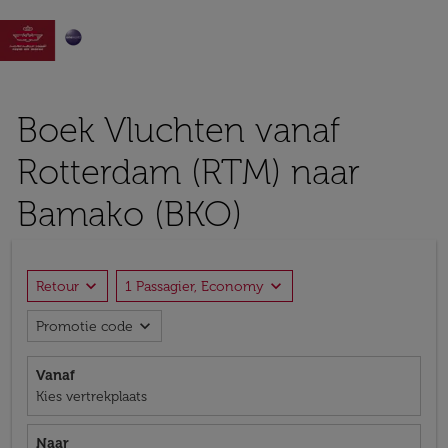

Boek Vluchten vanaf
Rotterdam (RTM) naar
Bamako (BKO)
expand_more
expand_more
Retour
1 Passagier, Economy
expand_more
Promotie code
Vanaf
Kies vertrekplaats
Naar