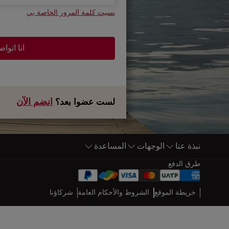
نسيت كلمة المرور الخاصة بي
انا اتوا
انضم الآن
لست عضوا بعد؟
نبذة عنا
الوجهات
المساعدة
أسفل الصفحة خريطة الموقع
طرق الدفع
Web map links
$Title.getData()
خريطة الموقع
الشروط والأحكام العامة
شركاؤنا