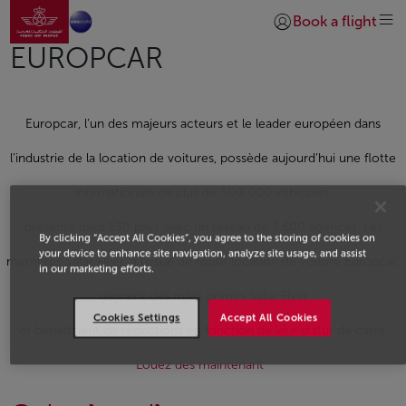
Aller à la page accueil
Saut au contenu principal
Book a flight
Se connecter | S’insc
EUROPCAR
Europcar, l’un des majeurs acteurs et le leader européen dans
l’industrie de la location de voitures, possède aujourd’hui une flotte
internationale de plus de 300 000 véhicules,
présente dans 130 pays avec un réseau de 3,600 agences. Les
By clicking “Accept All Cookies”, you agree to the storing of cookies on
your device to enhance site navigation, analyze site usage, and assist
membres Safar Flyer, à l’issue de toute location de voiture Europcar,
in our marketing efforts.
gagnent des miles primes Safar Flyer
Cookies Settings
Accept All Cookies
et bénéficient de réductions en fonction de leur statut de carte.
Louez dès maintenant