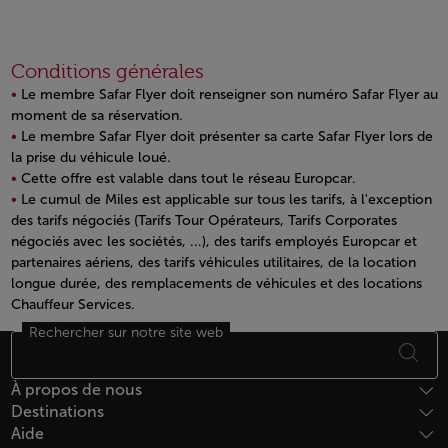
Conditions générales
Le membre Safar Flyer doit renseigner son numéro Safar Flyer au
moment de sa réservation.
Le membre Safar Flyer doit présenter sa carte Safar Flyer lors de
la prise du véhicule loué.
Cette offre est valable dans tout le réseau Europcar.
Le cumul de Miles est applicable sur tous les tarifs, à l'exception
des tarifs négociés (Tarifs Tour Opérateurs, Tarifs Corporates
négociés avec les sociétés, ...), des tarifs employés Europcar et
partenaires aériens, des tarifs véhicules utilitaires, de la location
longue durée, des remplacements de véhicules et des locations
Chauffeur Services.
Open in a new window
Rechercher sur notre site web
Bas de page Plan du site
À propos de nous
Destinations
Aide