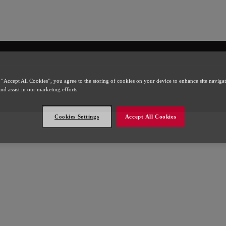
l
 “Accept All Cookies”, you agree to the storing of cookies on your device to enhance site naviga
and assist in our marketing efforts.
Cookies Settings
Accept All Cookies