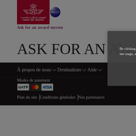
Aller à la page accuei
Saut au contenu principal
Ask for an award success
ASK FOR AN AW
By clicking
site usage, 
À propos de nous
Destinations
Aide
Bas de page Plan du site
Modes de paiement
Web map links
$Title.getData()
Plan du site
Conditions générales
Nos partenaires