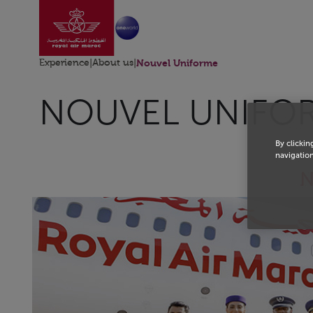
Go to home page
Skip to Main Content
Experience
|
About us
|
Nouvel Uniforme
NOUVEL UNIFO
By clickin
navigation
N