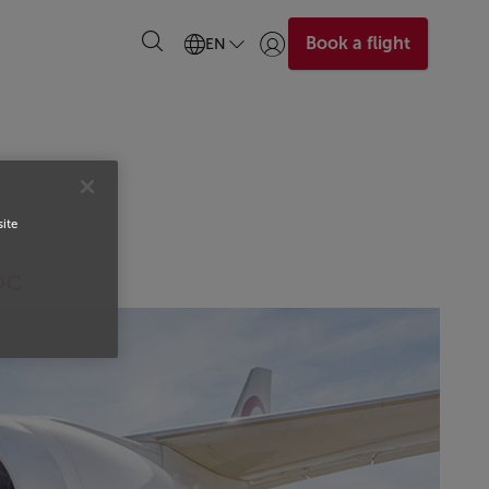
Book a flight
EN
Login | Join)
site
oc