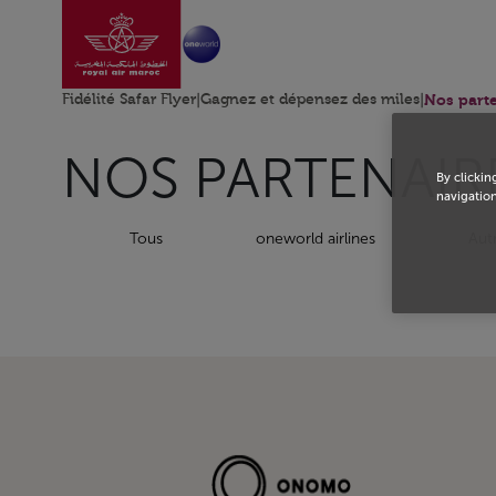
Aller à la page accu
Saut au contenu principal
Fidélité Safar Flyer
|
Gagnez et dépensez des miles
|
Nos part
NOS PARTENAIR
By clickin
navigation
Tous
oneworld airlines
Aut