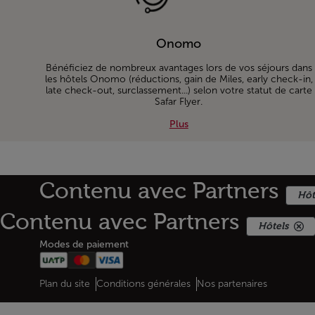
Onomo
Bénéficiez de nombreux avantages lors de vos séjours dans
les hôtels Onomo (réductions, gain de Miles, early check-in,
late check-out, surclassement...) selon votre statut de carte
Safar Flyer.
Plus about Onomo
Plus
Contenu avec Partners
Hôt
Bas de page Plan du site
Contenu avec Partners
Hôtels
Modes de paiement
Web map links
$Title.getData()
Plan du site
Conditions générales
Nos partenaires