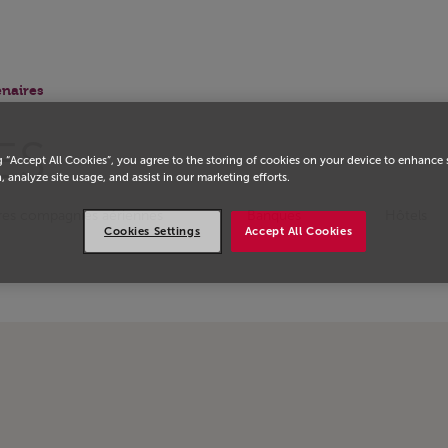
eil
enaires
ES
g “Accept All Cookies”, you agree to the storing of cookies on your device to enhance 
, analyze site usage, and assist in our marketing efforts.
res compagnies aériennes
Banques
Hôtels
Cookies Settings
Accept All Cookies