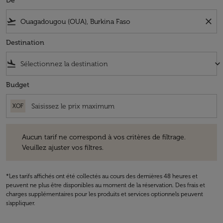
De
flight_takeoff
close
Destination
flight_land
keyboard_arrow_down
Budget
XOF
Aucun tarif ne correspond à vos critères de filtrage. Veuillez ajuster v
Aucun tarif ne correspond à vos critères de filtrage.
Veuillez ajuster vos filtres.
*Les tarifs affichés ont été collectés au cours des dernières 48 heures et
peuvent ne plus être disponibles au moment de la réservation. Des frais et
charges supplémentaires pour les produits et services optionnels peuvent
s'appliquer.