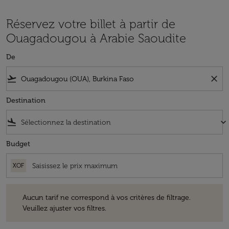
Réservez votre billet à partir de
Ouagadougou à Arabie Saoudite
De
flight_takeoff
close
Destination
flight_land
keyboard_arrow_down
Budget
XOF
Aucun tarif ne correspond à vos critères de filtrage. Veuillez ajuster v
Aucun tarif ne correspond à vos critères de filtrage.
Veuillez ajuster vos filtres.