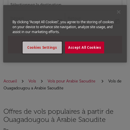
Sélectionnez la destination
Départ
Retour
today
today
By clicking “Accept All Cookies”, you agree to the storing of cookies
fc-booking-departure-date-aria-label
fc-booking-return-date-aria-label
16/08/2026
23/08/2026
on your device to enhance site navigation, analyze site usage, and
assist in our marketing efforts.
Chercher
Cookies Settings
Accept All Cookies
Accueil
Vols
Vols pour Arabie Saoudite
Vols de
Ouagadougou a Arabie Saoudite
Offres de vols populaires à partir de
Ouagadougou à Arabie Saoudite