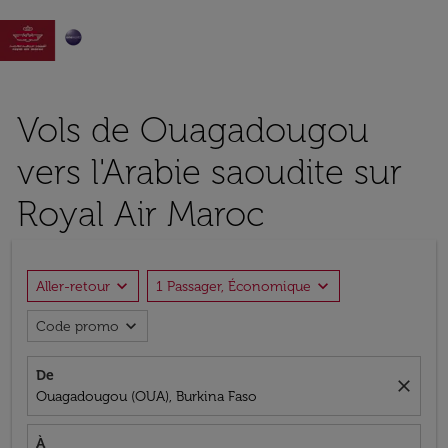

Vols de Ouagadougou
vers l'Arabie saoudite sur
Royal Air Maroc
expand_more
expand_more
Aller-retour
1 Passager, Économique
expand_more
Code promo
De
close
Ouagadougou (OUA), Burkina Faso
À