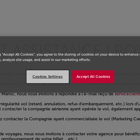
eil
 ASSISTANCE | RO
g “Accept All Cookies”, you agree to the storing of cookies on your device to enhance 
, analyze site usage, and assist in our marketing efforts.
service, nous avons centralisé la réception et le traitement des réclam
Cookies Settings
Accept All Cookies
tiquement un accusé de réception avec la référence de votre demand
r Maroc, nous vous invitons à répondre à l'e-mail reçu de
serviceclie
régularité vol (retard, annulation, refus d'embarquement, etc.) lors
t contacter la compagnie aérienne ayant opérée le vol, également app
contacter la Compagnie ayant commercialisée le vol (Marketing Carrie
de voyages, nous vous invitons à contacter votre agence pour bénéfic
 remboursement de votre billet ...etc.)