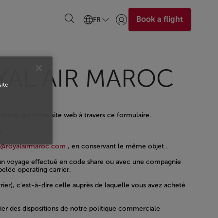
Book a flight
FR
Se connecter | S’inscrire)
YAL AIR MAROC
site
ations sur notre site web à travers ce formulaire.
e.
nt@royalairmaroc.com
, en conservant le même objet .
 d'un voyage effectué en code share ou avec une compagnie
elée operating carrier.
r), c'est-à-dire celle auprès de laquelle vous avez acheté
ier des dispositions de notre politique commerciale