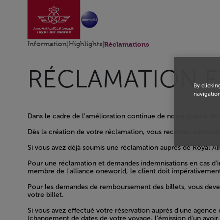
Aller à la page accu
Saut au contenu principal
Information
|
Highlights
|
Réclamations
RÉCLAMATION ET
By clickin
navigation
Dans le cadre de l'amélioration continue de notre qualité de 
Dès la création de votre réclamation, vous recevrez automa
Si vous avez déjà soumis une réclamation auprès de Royal Ai
Pour une réclamation et demandes indemnisations en cas d'ir
membre de l'alliance oneworld, le client doit impérativemen
Pour les demandes de remboursement des billets, vous devez 
votre billet.
Si vous avez effectué votre réservation auprès d'une agence 
(changement de dates de votre voyage, l'émission d'un avoir,