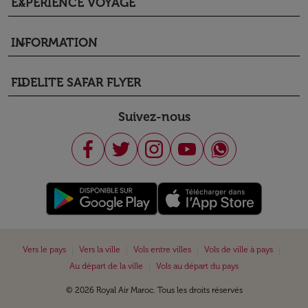
EXPÉRIENCE VOYAGE
keyboard_arrow_down
INFORMATION
keyboard_arrow_down
FIDELITE SAFAR FLYER
keyboard_arrow_down
Suivez-nous
|
|
|
|
Vers le pays
Vers la ville
Vols entre villes
Vols de ville à pays
|
Au départ de la ville
Vols au départ du pays
© 2026 Royal Air Maroc. Tous les droits réservés