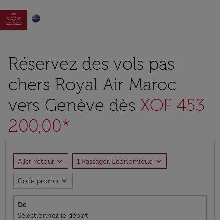

Réservez des vols pas
chers Royal Air Maroc
vers Genève dès
XOF 453
200,00*
expand_more
expand_more
Aller-retour
1 Passager, Économique
expand_more
Code promo
De
Sélectionnez le départ