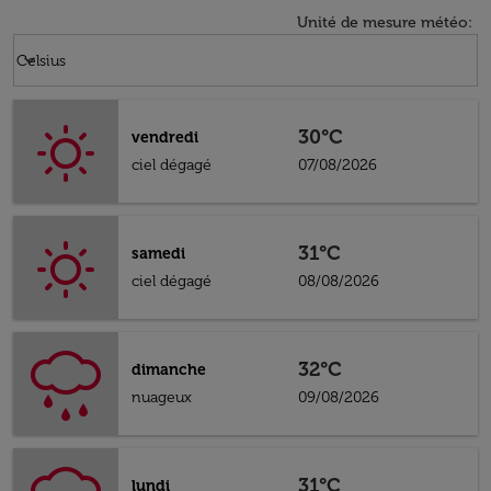
Unité de mesure météo
:
Weather unit option Celsius Selected
keyboard_arrow_down
Celsius
30°C
vendredi
ciel dégagé
07/08/2026
31°C
samedi
ciel dégagé
08/08/2026
32°C
dimanche
nuageux
09/08/2026
31°C
lundi