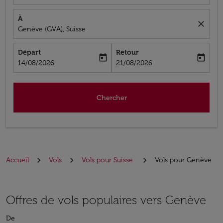
À
close
Genève (GVA), Suisse
Départ
Retour
today
today
fc-booking-departure-date-aria-label
fc-booking-return-date-aria-label
14/08/2026
21/08/2026
Chercher
Accueil
Vols
Vols pour Suisse
Vols pour Genève
Offres de vols populaires vers Genève
De