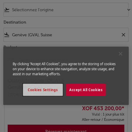
flight_takeoff
keyboard_arrow_down
Destination
flight_land
close
Budget
XOF
By clicking “Accept All Cookies”, you agree to the storing of cookies
on your device to enhance site navigation, analyze site usage, and
assist in our marketing efforts.
Ouagadougou (OUA)
à
Genève (GVA)
Cookies Settings
Accept All Cookies
23/08/2026 - 12/09/2026
De
XOF 453 200,00
*
Vu(s) : 1 jour plus tôt
Aller-retour
/
Économique
Réservez maintenant