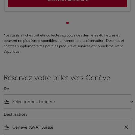
Affichage de cmp-pagination
*Les tarifs affichés ont été collectés au cours des dernières 48 heures et
peuvent ne plus être disponibles au moment de la réservation. Des frais et
charges supplémentaires pour les produits et services optionnels peuvent
s'appliquer.
Réservez votre billet vers Genève
De
flight_takeoff
keyboard_arrow_down
Destination
flight_land
close