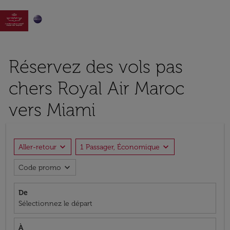

Réservez des vols pas
chers Royal Air Maroc
vers Miami
expand_more
expand_more
Aller-retour
1 Passager, Économique
expand_more
Code promo
De
Sélectionnez le départ
À