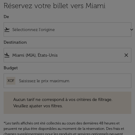
Réservez votre billet vers Miami
De
flight_takeoff
keyboard_arrow_down
Destination
flight_land
close
Budget
XOF
Aucun tarif ne correspond à vos critères de filtrage. Veuillez ajuster v
Aucun tarif ne correspond à vos critères de filtrage.
Veuillez ajuster vos filtres.
*Les tarifs affichés ont été collectés au cours des dernières 48 heures et
peuvent ne plus être disponibles au moment de la réservation. Des frais et
charges supplémentaires pour les produits et services optionnels peuvent