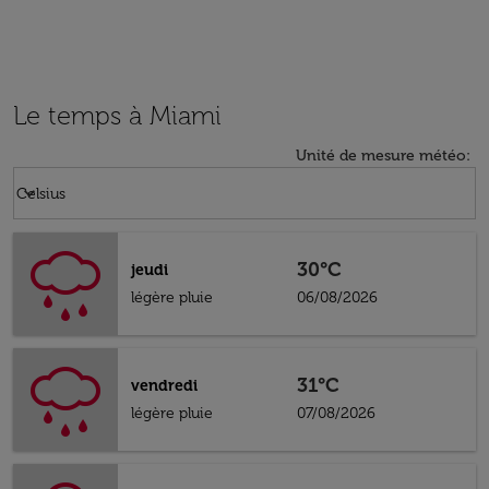
Le temps à Miami
Unité de mesure météo
:
Weather unit option Celsius Selected
keyboard_arrow_down
Celsius
30°C
jeudi
légère pluie
06/08/2026
31°C
vendredi
légère pluie
07/08/2026