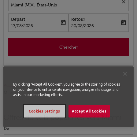
close
Miami (MIA), États-Unis
Départ
Retour
today
today
fc-booking-departure-date-aria-label
fc-booking-return-date-aria-label
13/08/2026
20/08/2026
Chercher
By clicking “Accept All Cookies”, you agree to the storing of cookies
Accueil
Vols
Vols pour États-Unis
Vols pour
on your device to enhance site navigation, analyze site usage, and
Miami
assist in our marketing efforts.
Cookies Settings
Accept All Cookies
Offres de vols populaires vers Miami
De