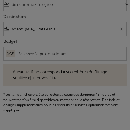
flight_takeoff
keyboard_arrow_down
Destination
flight_land
close
Budget
XOF
Aucun tarif ne correspond à vos critères de filtrage. Veuillez ajuster v
Aucun tarif ne correspond à vos critères de filtrage.
Veuillez ajuster vos filtres.
*Les tarifs affichés ont été collectés au cours des dernières 48 heures et
peuvent ne plus être disponibles au moment de la réservation. Des frais et
charges supplémentaires pour les produits et services optionnels peuvent
s'appliquer.