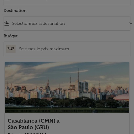
Destination
flight_land
keyboard_arrow_down
Budget
EUR
Casablanca (CMN)
à
São Paulo (GRU)