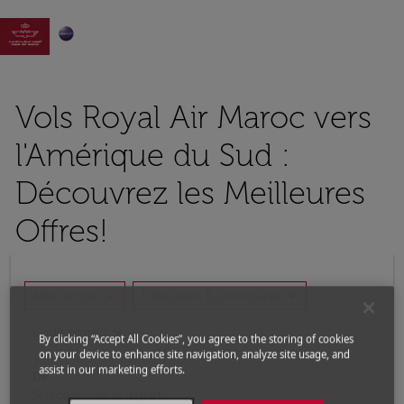

Vols Royal Air Maroc vers
l'Amérique du Sud :
Découvrez les Meilleures
Offres!
expand_more
expand_more
Aller-retour
1 Passager, Économique
expand_more
Code promo
By clicking “Accept All Cookies”, you agree to the storing of cookies
on your device to enhance site navigation, analyze site usage, and
assist in our marketing efforts.
De
Sélectionnez le départ