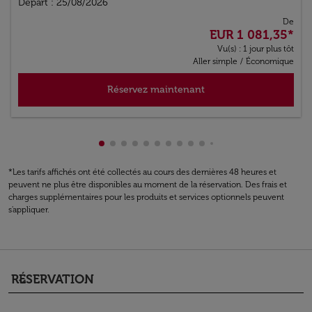
Départ : 25/08/2026
De
EUR 1 081,35
*
Vu(s) : 1 jour plus tôt
Aller simple
/
Économique
Réservez maintenant
Affichage de cmp-pagination-showing-c
Affichage de cmp-pagination-showing
Affichage de cmp-pagination-showi
Affichage de cmp-pagination-sho
Affichage de cmp-pagination-s
Affichage de cmp-pagination
Affichage de cmp-paginati
Affichage de cmp-pagina
Affichage de cmp-pagi
Affichage de cmp-pa
Affichage de cmp-
Affichage de cm
Affichage de 
Affichage d
Affichage
Afficha
Affic
Aff
A
*Les tarifs affichés ont été collectés au cours des dernières 48 heures et
peuvent ne plus être disponibles au moment de la réservation. Des frais et
charges supplémentaires pour les produits et services optionnels peuvent
s'appliquer.
RÉSERVATION
keyboard_arrow_down