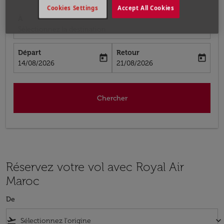
Cookies Settings
Accept All Cookies
À
Sélectionnez la destination
Départ
Retour
today
today
fc-booking-departure-date-aria-label
fc-booking-return-date-aria-label
14/08/2026
21/08/2026
Chercher
Réservez votre vol avec Royal Air
Maroc
De
flight_takeoff
keyboard_arrow_down